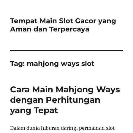
Tempat Main Slot Gacor yang
Aman dan Terpercaya
Tag:
mahjong ways slot
Cara Main Mahjong Ways
dengan Perhitungan
yang Tepat
Dalam dunia hiburan daring, permainan slot