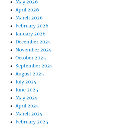
May 2026
April 2026
March 2026
February 2026
January 2026
December 2025
November 2025
October 2025
September 2025
August 2025
July 2025
June 2025
May 2025
April 2025
March 2025
February 2025