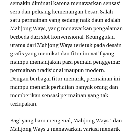
semakin diminati karena menawarkan sensasi
seru dan peluang kemenangan besar. Salah
satu permainan yang sedang naik daun adalah
Mahjong Ways, yang menawarkan pengalaman
berbeda dari slot konvensional. Keunggulan
utama dari Mahjong Ways terletak pada desain
grafis yang memikat dan fitur inovatif yang
mampu memanjakan para pemain penggemar
permainan tradisional maupun modern.
Dengan berbagai fitur menarik, permainan ini
mampu menarik perhatian banyak orang dan
memberikan sensasi permainan yang tak
terlupakan.
Bagi yang baru mengenal, Mahjong Ways 1 dan
Mahjong Ways 2 menawarkan variasi menarik