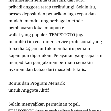
memastikan semua transaksi dan data
pribadi anggota tetap terlindungi. Selain itu,
proses deposit dan penarikan juga cepat dan
mudah, mendukung berbagai metode
pembayaran lokal maupun e-
wallet yang populer. TEMPOTOTO juga
memiliki tim customer service profesional yang
tersedia 24 jam untuk membantu pemain
kapan pun diperlukan. Pelayanan yang cepat ini
menjadikan pengalaman bermain semakin
nyaman dan bebas dari masalah teknis.
Bonus dan Program Menarik
untuk Anggota Aktif
Selain menyajikan permainan togel,