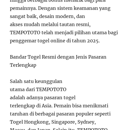
hingga berbagai bonus menarik bagi para
pemainnya. Dengan sistem keamanan yang
sangat baik, desain modern, dan
akses mudah melalui tautan resmi,
TEMPOTOTO telah menjadi pilihan utama bagi
penggemar togel online di tahun 2025.
Bandar Togel Resmi dengan Jenis Pasaran
Terlengkap
Salah satu keunggulan
utama dari TEMPOTOTO
adalah adanya pasaran togel
terlengkap di Asia. Pemain bisa menikmati
taruhan di berbagai pasaran populer seperti
Togel Hongkong, Singapore, Sydney,