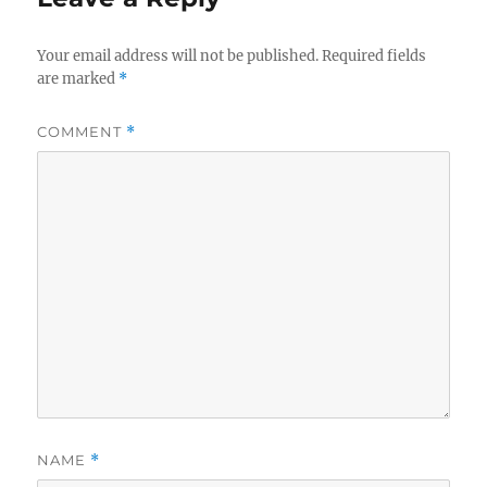
Your email address will not be published.
Required fields
are marked
*
COMMENT
*
NAME
*