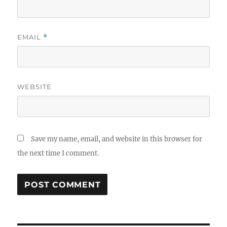
EMAIL
*
WEBSITE
Save my name, email, and website in this browser for
the next time I comment.