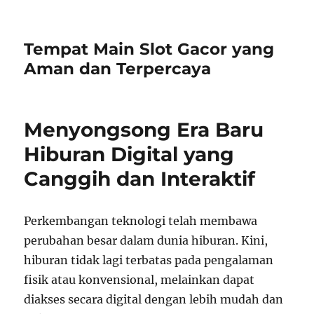
Tempat Main Slot Gacor yang
Aman dan Terpercaya
Menyongsong Era Baru
Hiburan Digital yang
Canggih dan Interaktif
Perkembangan teknologi telah membawa
perubahan besar dalam dunia hiburan. Kini,
hiburan tidak lagi terbatas pada pengalaman
fisik atau konvensional, melainkan dapat
diakses secara digital dengan lebih mudah dan