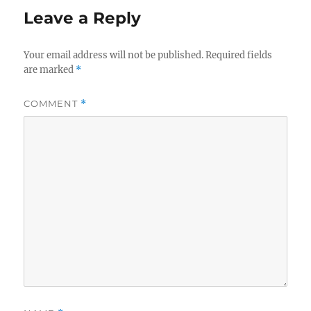
Leave a Reply
Your email address will not be published.
Required fields
are marked
*
COMMENT
*