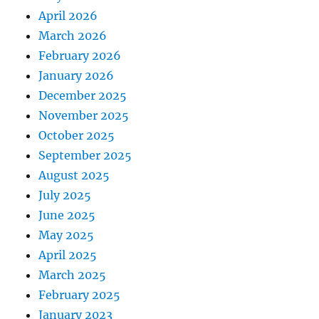
April 2026
March 2026
February 2026
January 2026
December 2025
November 2025
October 2025
September 2025
August 2025
July 2025
June 2025
May 2025
April 2025
March 2025
February 2025
January 2023