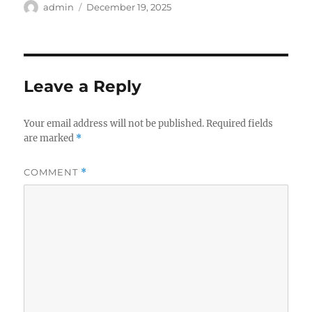
Author
Posted
admin
December 19, 2025
on
Leave a Reply
Your email address will not be published.
Required fields
are marked
*
COMMENT
*