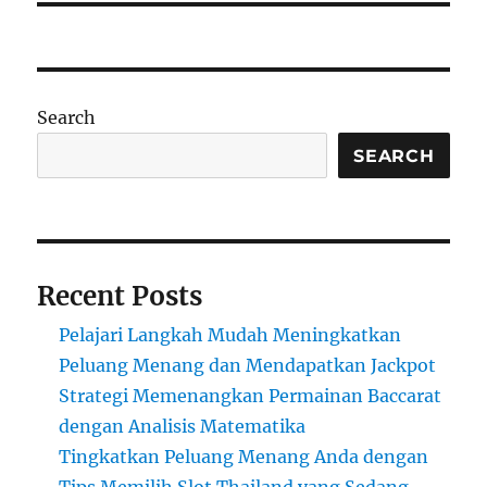
Search
SEARCH
Recent Posts
Pelajari Langkah Mudah Meningkatkan
Peluang Menang dan Mendapatkan Jackpot
Strategi Memenangkan Permainan Baccarat
dengan Analisis Matematika
Tingkatkan Peluang Menang Anda dengan