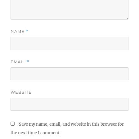
NAME
*
EMAIL
*
WEBSITE
Save my name, email, and website in this browser for
the next time I comment.