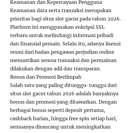
Keamanan dan Kepercayaan Pengguna
Keamanan data serta transaksi merupakan
prioritas bagi situs slot gacor pada tahun 2026.
Platform ini menggunakan enkripsi SSL
terbaru untuk melindungi informasi pribadi
dan finansial pemain. Selain itu, adanya lisensi
resmi dari badan pengawas perjudian online
memastikan semua transaksi dan permainan
dilakukan dengan adil dan transparan.
Bonus dan Promosi Berlimpah
Salah satu yang paling ditunggu-tunggu dari
situs slot gacor tahun 2026 adalah banyaknya
bonus dan promosi yang ditawarkan. Dengan
berbagai bonus seperti deposit pertama,
cashback harian, hingga free spin setiap hari,
semuanya dirancang untuk meningkatkan