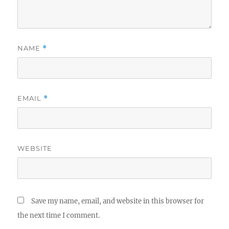
NAME
*
EMAIL
*
WEBSITE
Save my name, email, and website in this browser for
the next time I comment.