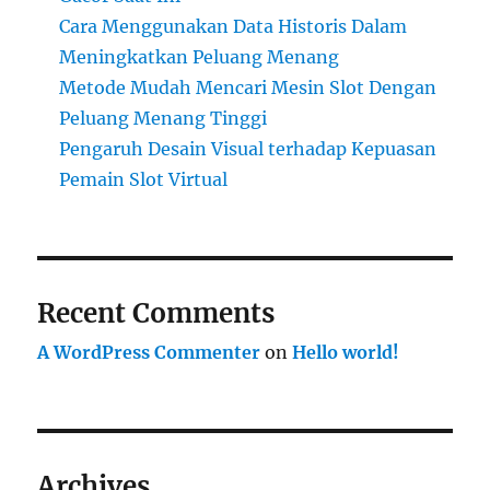
Cara Menggunakan Data Historis Dalam
Meningkatkan Peluang Menang
Metode Mudah Mencari Mesin Slot Dengan
Peluang Menang Tinggi
Pengaruh Desain Visual terhadap Kepuasan
Pemain Slot Virtual
Recent Comments
A WordPress Commenter
on
Hello world!
Archives