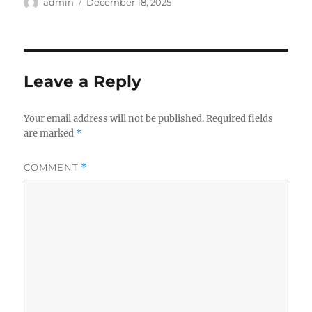
Author
Posted
admin
December 18, 2025
on
Leave a Reply
Your email address will not be published.
Required fields
are marked
*
COMMENT
*