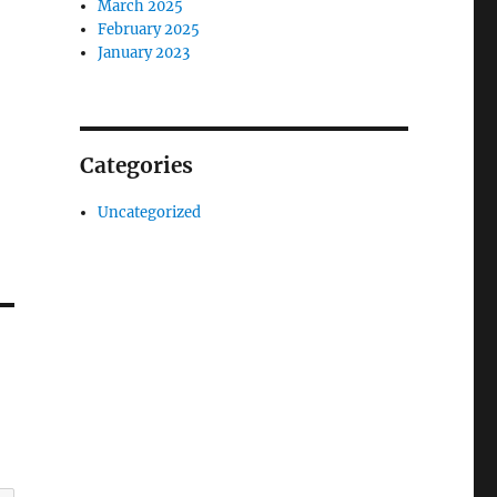
March 2025
February 2025
January 2023
Categories
Uncategorized