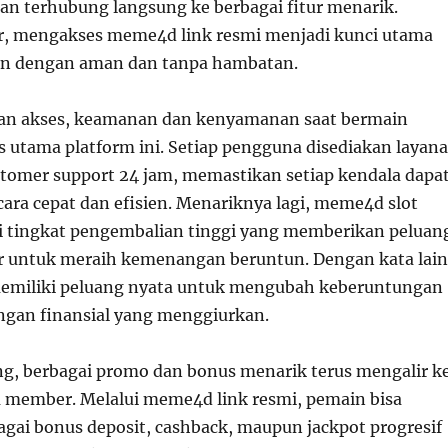
dan terhubung langsung ke berbagai fitur menarik.
ar, mengakses meme4d link resmi menjadi kunci utama
ain dengan aman dan tanpa hambatan.
an akses, keamanan dan kenyamanan saat bermain
as utama platform ini. Setiap pengguna disediakan layan
ustomer support 24 jam, memastikan setiap kendala dapa
cara cepat dan efisien. Menariknya lagi, meme4d slot
i tingkat pengembalian tinggi yang memberikan peluan
or untuk meraih kemenangan beruntun. Dengan kata lain
memiliki peluang nyata untuk mengubah keberuntungan
gan finansial yang menggiurkan.
ng, berbagai promo dan bonus menarik terus mengalir k
 member. Melalui meme4d link resmi, pemain bisa
gai bonus deposit, cashback, maupun jackpot progresif