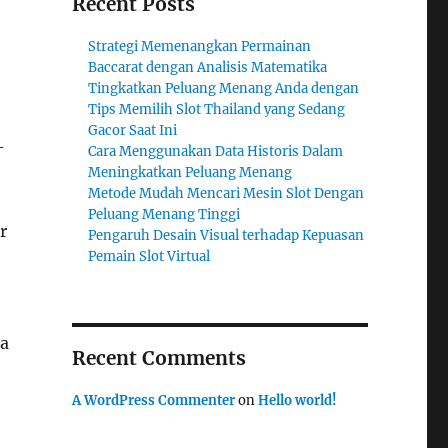
Recent Posts
Strategi Memenangkan Permainan
Baccarat dengan Analisis Matematika
Tingkatkan Peluang Menang Anda dengan
Tips Memilih Slot Thailand yang Sedang
Gacor Saat Ini
-
Cara Menggunakan Data Historis Dalam
Meningkatkan Peluang Menang
Metode Mudah Mencari Mesin Slot Dengan
Peluang Menang Tinggi
r
Pengaruh Desain Visual terhadap Kepuasan
Pemain Slot Virtual
da
Recent Comments
A WordPress Commenter
on
Hello world!