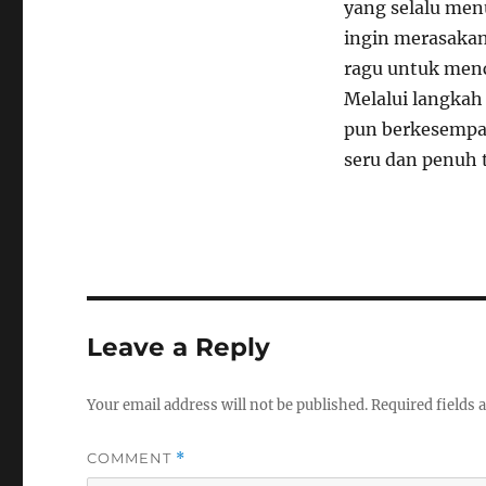
yang selalu men
ingin merasakan
ragu untuk menc
Melalui langkah
pun berkesempa
seru dan penuh 
Leave a Reply
Your email address will not be published.
Required fields
COMMENT
*