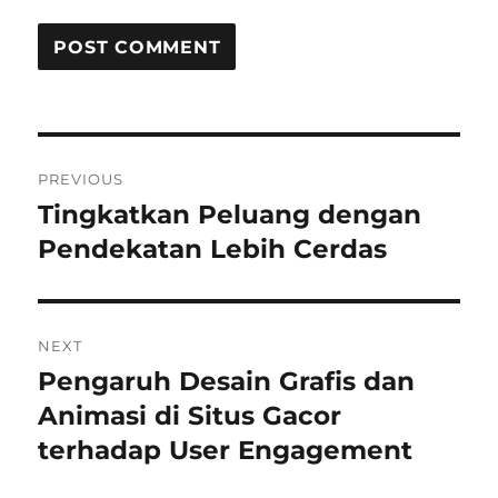
Post
PREVIOUS
navigation
Tingkatkan Peluang dengan
Previous
post:
Pendekatan Lebih Cerdas
NEXT
Pengaruh Desain Grafis dan
Next
post:
Animasi di Situs Gacor
terhadap User Engagement