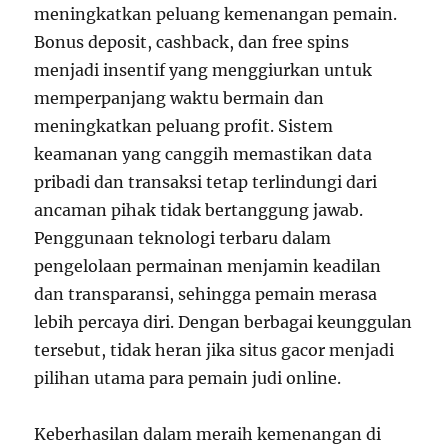
meningkatkan peluang kemenangan pemain.
Bonus deposit, cashback, dan free spins
menjadi insentif yang menggiurkan untuk
memperpanjang waktu bermain dan
meningkatkan peluang profit. Sistem
keamanan yang canggih memastikan data
pribadi dan transaksi tetap terlindungi dari
ancaman pihak tidak bertanggung jawab.
Penggunaan teknologi terbaru dalam
pengelolaan permainan menjamin keadilan
dan transparansi, sehingga pemain merasa
lebih percaya diri. Dengan berbagai keunggulan
tersebut, tidak heran jika situs gacor menjadi
pilihan utama para pemain judi online.
Keberhasilan dalam meraih kemenangan di