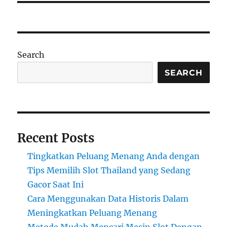
Search
SEARCH
Recent Posts
Tingkatkan Peluang Menang Anda dengan
Tips Memilih Slot Thailand yang Sedang
Gacor Saat Ini
Cara Menggunakan Data Historis Dalam
Meningkatkan Peluang Menang