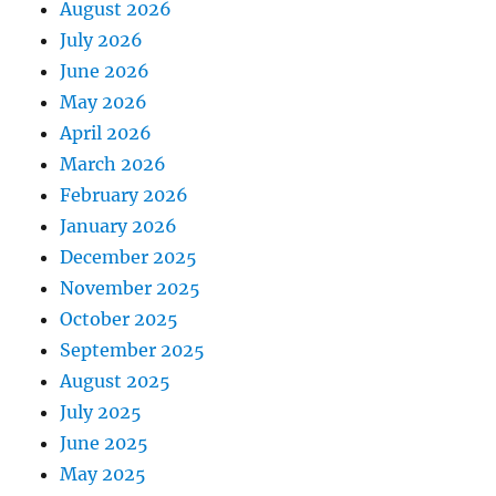
August 2026
July 2026
June 2026
May 2026
April 2026
March 2026
February 2026
January 2026
December 2025
November 2025
October 2025
September 2025
August 2025
July 2025
June 2025
May 2025