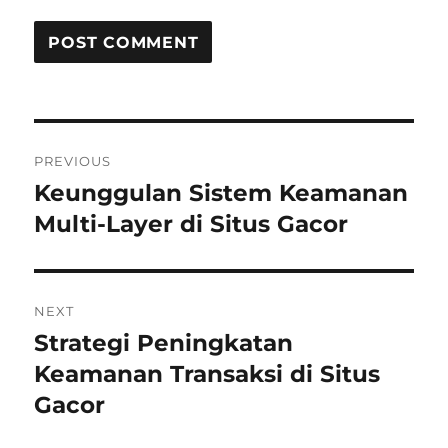
Post
PREVIOUS
navigation
Keunggulan Sistem Keamanan
Previous
post:
Multi-Layer di Situs Gacor
NEXT
Strategi Peningkatan
Next
post:
Keamanan Transaksi di Situs
Gacor