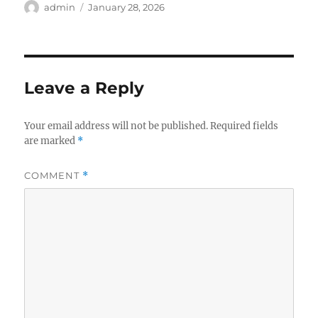
Author
Posted
admin
January 28, 2026
on
Leave a Reply
Your email address will not be published.
Required fields
are marked
*
COMMENT
*