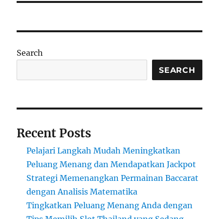
Search
SEARCH
Recent Posts
Pelajari Langkah Mudah Meningkatkan
Peluang Menang dan Mendapatkan Jackpot
Strategi Memenangkan Permainan Baccarat
dengan Analisis Matematika
Tingkatkan Peluang Menang Anda dengan