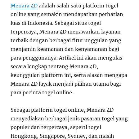
Menara 4D
adalah salah satu platform togel
online yang semakin mendapatkan perhatian
luas di Indonesia. Sebagai situs togel
terpercaya, Menara 4D menawarkan layanan
terbaik dengan berbagai fitur unggulan yang
menjamin keamanan dan kenyamanan bagi
para penggunanya. Artikel ini akan mengulas
secara lengkap tentang Menara 4D,
keunggulan platform ini, serta alasan mengapa
Menara 4D layak menjadi pilihan utama bagi
para pecinta togel online.
Sebagai platform togel online, Menara 4D
menyediakan berbagai jenis pasaran togel yang
populer dan terpercaya, seperti togel
Hongkong, Singapore, Sydney, dan masih