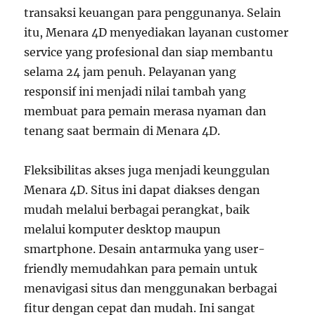
transaksi keuangan para penggunanya. Selain
itu, Menara 4D menyediakan layanan customer
service yang profesional dan siap membantu
selama 24 jam penuh. Pelayanan yang
responsif ini menjadi nilai tambah yang
membuat para pemain merasa nyaman dan
tenang saat bermain di Menara 4D.
Fleksibilitas akses juga menjadi keunggulan
Menara 4D. Situs ini dapat diakses dengan
mudah melalui berbagai perangkat, baik
melalui komputer desktop maupun
smartphone. Desain antarmuka yang user-
friendly memudahkan para pemain untuk
menavigasi situs dan menggunakan berbagai
fitur dengan cepat dan mudah. Ini sangat