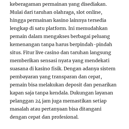
keberagaman permainan yang disediakan.
Mulai dari taruhan olahraga, slot online,
hingga permainan kasino lainnya tersedia
lengkap di satu platform. Ini memudahkan
pemain dalam mengakses berbagai peluang
kemenangan tanpa harus berpindah-pindah
situs. Fitur live casino dan taruhan langsung
memberikan sensasi nyata yang mendekati
suasana di kasino fisik. Dengan adanya sistem
pembayaran yang transparan dan cepat,
pemain bisa melakukan deposit dan penarikan
kapan saja tanpa kendala. Dukungan layanan
pelanggan 24 jam juga memastikan setiap
masalah atau pertanyaan bisa ditangani
dengan cepat dan profesional.