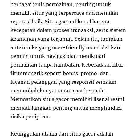
berbagai jenis permainan, penting untuk
memilih situs yang terpercaya dan memiliki
reputasi baik. Situs gacor dikenal karena
kecepatan dalam proses transaksi, serta sistem
keamanan yang terjamin. Selain itu, tampilan
antarmuka yang user-friendly memudahkan
pemain untuk navigasi dan menikmati
permainan tanpa hambatan. Keberadaan fitur-
fitur menarik seperti bonus, promo, dan
layanan pelanggan yang responsif semakin
menambah kenyamanan saat bermain.
Memastikan situs gacor memiliki lisensi resmi
menjadi langkah penting untuk menghindari
risiko penipuan.
Keunggulan utama dari situs gacor adalah