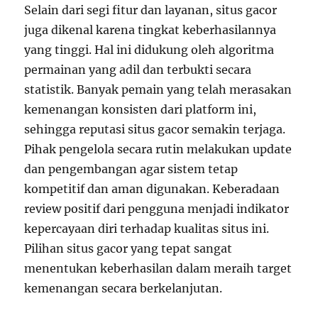
Selain dari segi fitur dan layanan, situs gacor
juga dikenal karena tingkat keberhasilannya
yang tinggi. Hal ini didukung oleh algoritma
permainan yang adil dan terbukti secara
statistik. Banyak pemain yang telah merasakan
kemenangan konsisten dari platform ini,
sehingga reputasi situs gacor semakin terjaga.
Pihak pengelola secara rutin melakukan update
dan pengembangan agar sistem tetap
kompetitif dan aman digunakan. Keberadaan
review positif dari pengguna menjadi indikator
kepercayaan diri terhadap kualitas situs ini.
Pilihan situs gacor yang tepat sangat
menentukan keberhasilan dalam meraih target
kemenangan secara berkelanjutan.