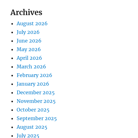
Archives
August 2026
July 2026
June 2026
May 2026
April 2026
March 2026
February 2026
January 2026
December 2025
November 2025
October 2025
September 2025
August 2025
July 2025