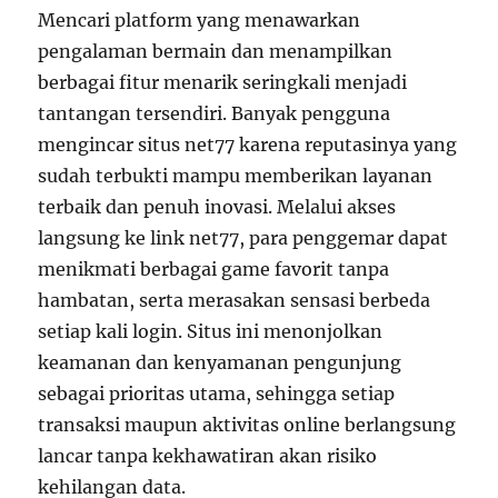
Mencari platform yang menawarkan
pengalaman bermain dan menampilkan
berbagai fitur menarik seringkali menjadi
tantangan tersendiri. Banyak pengguna
mengincar situs net77 karena reputasinya yang
sudah terbukti mampu memberikan layanan
terbaik dan penuh inovasi. Melalui akses
langsung ke link net77, para penggemar dapat
menikmati berbagai game favorit tanpa
hambatan, serta merasakan sensasi berbeda
setiap kali login. Situs ini menonjolkan
keamanan dan kenyamanan pengunjung
sebagai prioritas utama, sehingga setiap
transaksi maupun aktivitas online berlangsung
lancar tanpa kekhawatiran akan risiko
kehilangan data.