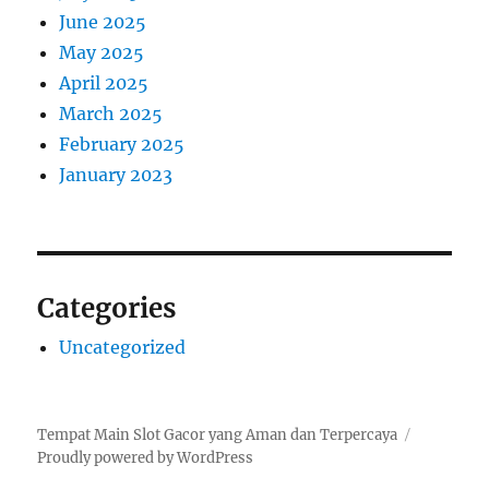
June 2025
May 2025
April 2025
March 2025
February 2025
January 2023
Categories
Uncategorized
Tempat Main Slot Gacor yang Aman dan Terpercaya
Proudly powered by WordPress