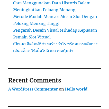
Cara Menggunakan Data Historis Dalam
Meningkatkan Peluang Menang
Metode Mudah Mencari Mesin Slot Dengan
Peluang Menang Tinggi
Pengaruh Desain Visual terhadap Kepuasan
Pemain Slot Virtual
เปิดแนวคิดใหม่ที่ช่วยสร้างกำไร พร้อมยกระดับการ
เล่น สล็อต ให้เต็มไปด้วยความคุ้มค่า
Recent Comments
A WordPress Commenter
on
Hello world!