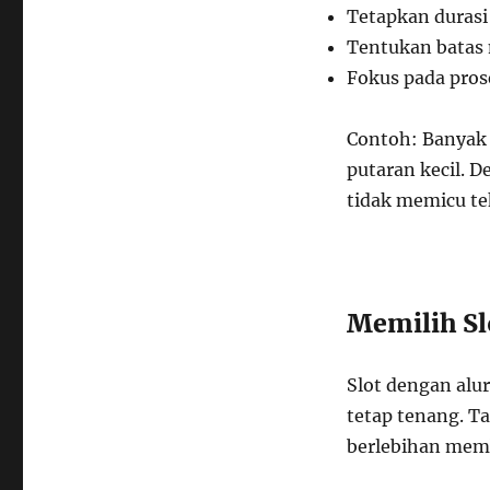
Tetapkan durasi
Tentukan batas 
Fokus pada pros
Contoh: Banyak
putaran kecil. D
tidak memicu te
Memilih Sl
Slot dengan al
tetap tenang. Ta
berlebihan memb