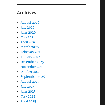
Archives
August 2026
July 2026
a
June 2026
May 2026
April 2026
March 2026
February 2026
January 2026
December 2025
November 2025
October 2025
September 2025
August 2025
July 2025
June 2025
May 2025
April 2025