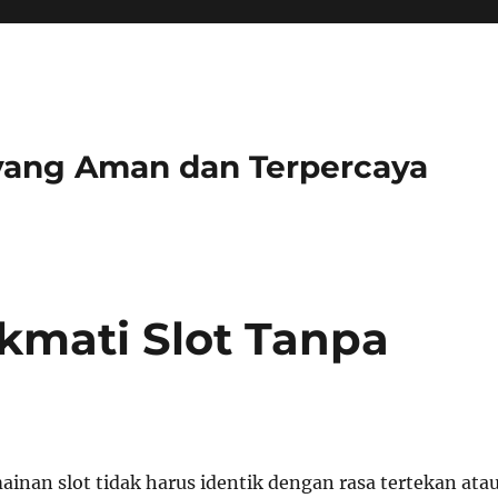
 yang Aman dan Terpercaya
kmati Slot Tanpa
inan slot tidak harus identik dengan rasa tertekan ata