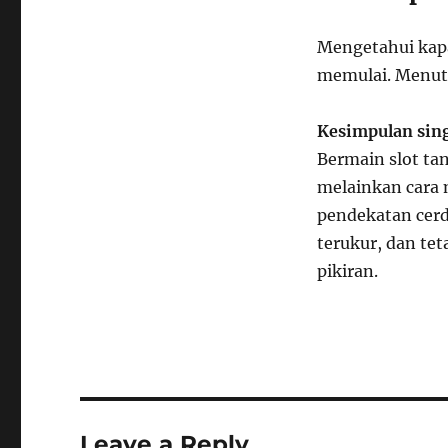
Mengetahui kapa
memulai. Menutu
Kesimpulan sing
Bermain slot ta
melainkan cara 
pendekatan cerd
terukur, dan t
pikiran.
Leave a Reply