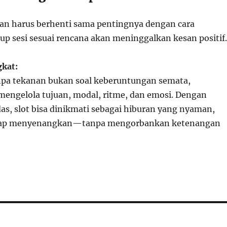
n harus berhenti sama pentingnya dengan cara
p sesi sesuai rencana akan meninggalkan kesan positif.
kat:
npa tekanan bukan soal keberuntungan semata,
mengelola tujuan, modal, ritme, dan emosi. Dengan
as, slot bisa dinikmati sebagai hiburan yang nyaman,
etap menyenangkan—tanpa mengorbankan ketenangan