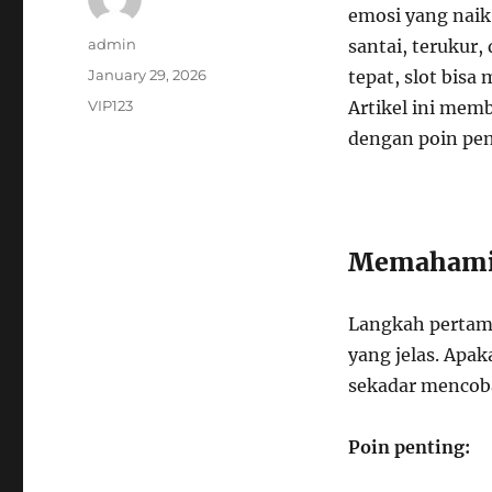
emosi yang naik
Author
admin
santai, terukur
Posted
January 29, 2026
tepat, slot bis
on
Tags
VIP123
Artikel ini mem
dengan poin pe
Memahami 
Langkah pertama
yang jelas. Apa
sekadar mencoba
Poin penting: