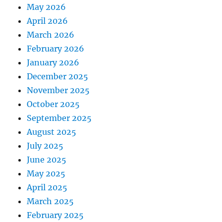
May 2026
April 2026
March 2026
February 2026
January 2026
December 2025
November 2025
October 2025
September 2025
August 2025
July 2025
June 2025
May 2025
April 2025
March 2025
February 2025