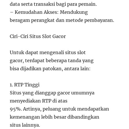
data serta transaksi bagi para pemain.
– Kemudahan Akses: Mendukung
beragam perangkat dan metode pembayaran.
Ciri-Ciri Situs Slot Gacor
Untuk dapat mengenali situs slot
gacor, terdapat beberapa tanda yang
bisa dijadikan patokan, antara lain:
1. RTP Tinggi
Situs yang dianggap gacor umumnya
menyediakan RTP di atas
95%. Artinya, peluang untuk mendapatkan
kemenangan lebih besar dibandingkan
situs lainnya.