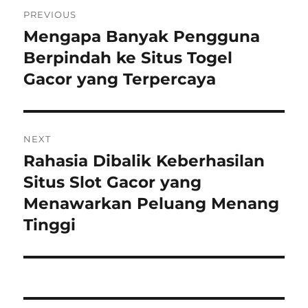
Post
PREVIOUS
navigation
Mengapa Banyak Pengguna
Previous
post:
Berpindah ke Situs Togel
Gacor yang Terpercaya
NEXT
Rahasia Dibalik Keberhasilan
Next
post:
Situs Slot Gacor yang
Menawarkan Peluang Menang
Tinggi