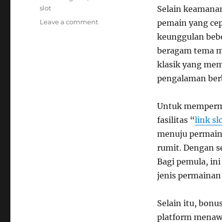
slot
Selain keamanan
on
Leave a comment
pemain yang cepa
Sensasi
keunggulan beb
Seru
beragam tema me
Menikmati
Permainan
klasik yang mem
Slot
pengalaman ber
dari
Rumah
Untuk mempermud
fasilitas “
link sl
menuju permaina
rumit. Dengan se
Bagi pemula, ini
jenis permainan
Selain itu, bonu
platform menawa