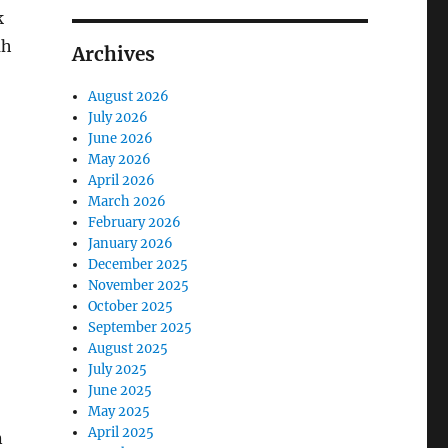
k
ah
Archives
August 2026
July 2026
June 2026
May 2026
April 2026
March 2026
February 2026
January 2026
December 2025
November 2025
October 2025
September 2025
August 2025
July 2025
June 2025
May 2025
April 2025
n