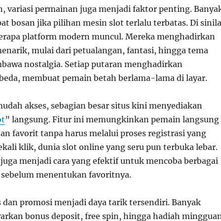
, variasi permainan juga menjadi faktor penting. Banya
t bosan jika pilihan mesin slot terlalu terbatas. Di sinil
erapa platform modern muncul. Mereka menghadirkan
narik, mulai dari petualangan, fantasi, hingga tema
bawa nostalgia. Setiap putaran menghadirkan
beda, membuat pemain betah berlama-lama di layar.
ah akses, sebagian besar situs kini menyediakan
ot
” langsung. Fitur ini memungkinkan pemain langsung
n favorit tanpa harus melalui proses registrasi yang
kali klik, dunia slot online yang seru pun terbuka lebar.
 juga menjadi cara yang efektif untuk mencoba berbagai
 sebelum menentukan favoritnya.
s dan promosi menjadi daya tarik tersendiri. Banyak
rkan bonus deposit, free spin, hingga hadiah minggua