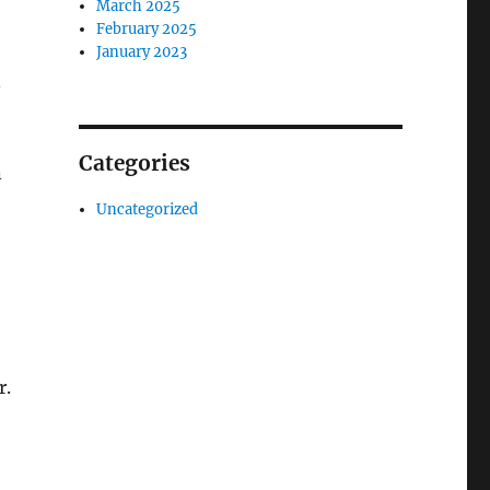
March 2025
February 2025
January 2023
n
Categories
n
Uncategorized
r.