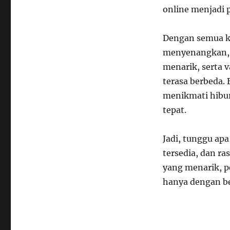
online menjadi p
Dengan semua ke
menyenangkan, a
menarik, serta 
terasa berbeda.
menikmati hibura
tepat.
Jadi, tunggu apa
tersedia, dan ra
yang menarik, 
hanya dengan b