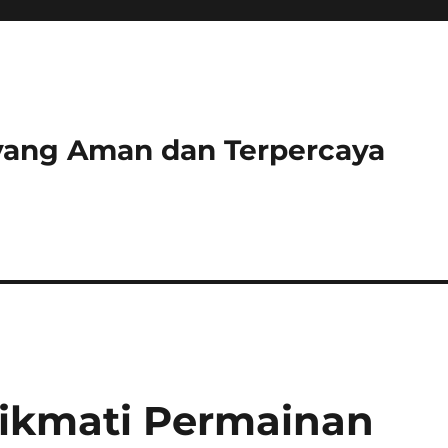
 yang Aman dan Terpercaya
nikmati Permainan