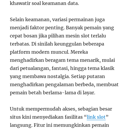
khawatir soal keamanan data.
Selain keamanan, variasi permainan juga
menjadi faktor penting. Banyak pemain yang
cepat bosan jika pilihan mesin slot terlalu
terbatas. Di sinilah keunggulan beberapa
platform modern muncul. Mereka
menghadirkan beragam tema menarik, mulai
dari petualangan, fantasi, hingga tema klasik
yang membawa nostalgia. Setiap putaran
menghadirkan pengalaman berbeda, membuat
pemain betah berlama-lama di layar.
Untuk mempermudah akses, sebagian besar
situs kini menyediakan fasilitas “
link slot
”
langsung. Fitur ini memungkinkan pemain