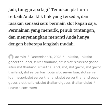
Jadi, tunggu apa lagi? Temukan platform
terbaik Anda, klik link yang tersedia, dan
rasakan sensasi seru bermain slot kapan saja.
Permainan yang menarik, penuh tantangan,
dan menyenangkan menanti Anda hanya
dengan beberapa langkah mudah.
Author
Posted
Tags
admin
December 20, 2025
link slot
,
link slot
on
gacor thailand
,
server thailand
,
situs slot
,
situs slot gacor
,
situs slot thailand
,
situs thailand
,
slot
,
slot gacor
,
slot gacor
thailand
,
slot server kamboja
,
slot server luar
,
slot server
luar negeri
,
slot server thailand
,
slot server thailand super
gacor
,
slot thailand
,
slot thailand gacor
,
thailand slot
on
Leave a comment
Sensasi
Seru
Menikmati
Permainan