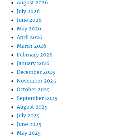
August 2026
July 2026
June 2026
May 2026
April 2026
March 2026
February 2026
January 2026
December 2025
November 2025
October 2025
September 2025
August 2025
July 2025
June 2025
May 2025