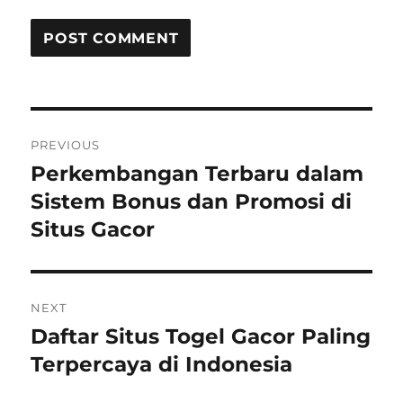
Post
PREVIOUS
navigation
Perkembangan Terbaru dalam
Previous
post:
Sistem Bonus dan Promosi di
Situs Gacor
NEXT
Daftar Situs Togel Gacor Paling
Next
post:
Terpercaya di Indonesia