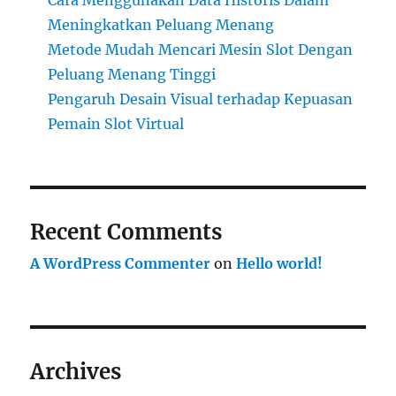
Cara Menggunakan Data Historis Dalam
Meningkatkan Peluang Menang
Metode Mudah Mencari Mesin Slot Dengan
Peluang Menang Tinggi
Pengaruh Desain Visual terhadap Kepuasan
Pemain Slot Virtual
Recent Comments
A WordPress Commenter
on
Hello world!
Archives