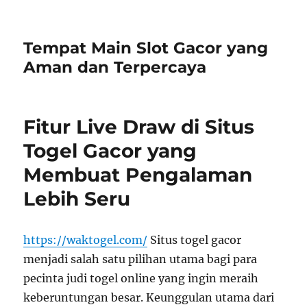
Tempat Main Slot Gacor yang
Aman dan Terpercaya
Fitur Live Draw di Situs
Togel Gacor yang
Membuat Pengalaman
Lebih Seru
https://waktogel.com/
Situs togel gacor
menjadi salah satu pilihan utama bagi para
pecinta judi togel online yang ingin meraih
keberuntungan besar. Keunggulan utama dari