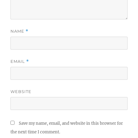
NAME
*
EMAIL
*
WEBSITE
Save my name, email, and website in this browser for
the next time I comment.