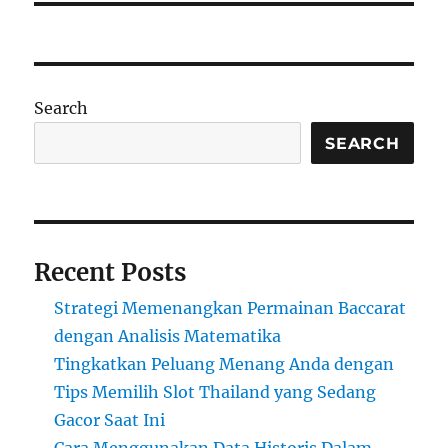
Search
SEARCH
Recent Posts
Strategi Memenangkan Permainan Baccarat
dengan Analisis Matematika
Tingkatkan Peluang Menang Anda dengan
Tips Memilih Slot Thailand yang Sedang
Gacor Saat Ini