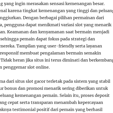
g yang ingin merasakan sensasi kemenangan besar.
kenal karena tingkat kemenangan yang tinggi dan peluan
nggiurkan. Dengan berbagai pilihan permainan dari
a, pengguna dapat menikmati variasi slot yang menarik
an. Keamanan dan kenyamanan saat bermain menjadi
, sehingga pemain dapat fokus pada strategi dan
ereka. Tampilan yang user-friendly serta layanan
 responsif membuat pengalaman bermain semakin
idak heran jika situs ini terus diminati dan berkemban
an penggemar slot online.
 dari situs slot gacor terletak pada sistem yang stabil
itur bonus dan promosi menarik sering diberikan untuk
luang kemenangan pemain. Selain itu, proses deposit
ang cepat serta transparan menambah kepercayaan
knya testimonial positif dari pemain yang berhasil