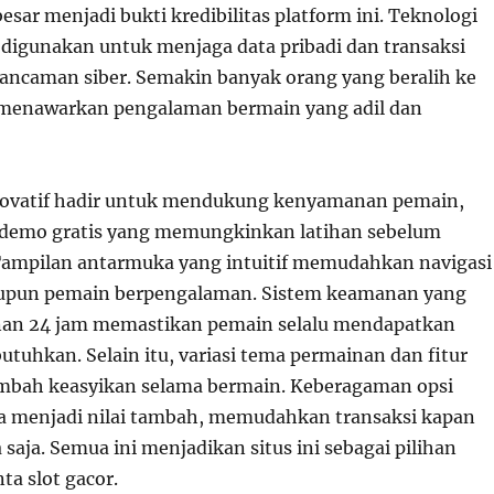
esar menjadi bukti kredibilitas platform ini. Teknologi
u digunakan untuk menjaga data pribadi dan transaksi
 ancaman siber. Semakin banyak orang yang beralih ke
a menawarkan pengalaman bermain yang adil dan
inovatif hadir untuk mendukung kenyamanan pemain,
demo gratis yang memungkinkan latihan sebelum
Tampilan antarmuka yang intuitif memudahkan navigasi
upun pemain berpengalaman. Sistem keamanan yang
anan 24 jam memastikan pemain selalu mendapatkan
utuhkan. Selain itu, variasi tema permainan dan fitur
ambah keasyikan selama bermain. Keberagaman opsi
a menjadi nilai tambah, memudahkan transaksi kapan
 saja. Semua ini menjadikan situs ini sebagai pilihan
ta slot gacor.