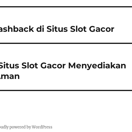
hback di Situs Slot Gacor
itus Slot Gacor Menyediakan
Aman
oudly powered by WordPress