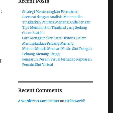
Recent Posts
g
Strategi Memenangkan Permainan
Baccarat dengan Analisis Matematika
Tingkatkan Peluang Menang Anda dengan
Tips Memilih Slot Thailand yang Sedang
Gacor Saat Ini
Cara Menggunakan Data Historis Dalam
Meningkatkan Peluang Menang
Metode Mudah Mencari Mesin Slot Dengan
Peluang Menang Tinggi
Pengaruh Desain Visual terhadap Kepuasan
g
Pemain Slot Virtual
Recent Comments
A WordPress Commenter
on
Hello world!