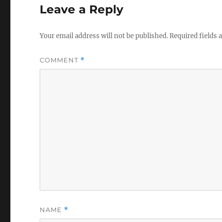
Leave a Reply
Your email address will not be published.
Required fields
COMMENT
*
NAME
*