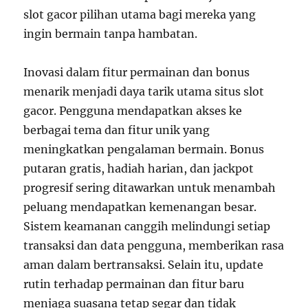
slot gacor pilihan utama bagi mereka yang
ingin bermain tanpa hambatan.
Inovasi dalam fitur permainan dan bonus
menarik menjadi daya tarik utama situs slot
gacor. Pengguna mendapatkan akses ke
berbagai tema dan fitur unik yang
meningkatkan pengalaman bermain. Bonus
putaran gratis, hadiah harian, dan jackpot
progresif sering ditawarkan untuk menambah
peluang mendapatkan kemenangan besar.
Sistem keamanan canggih melindungi setiap
transaksi dan data pengguna, memberikan rasa
aman dalam bertransaksi. Selain itu, update
rutin terhadap permainan dan fitur baru
menjaga suasana tetap segar dan tidak