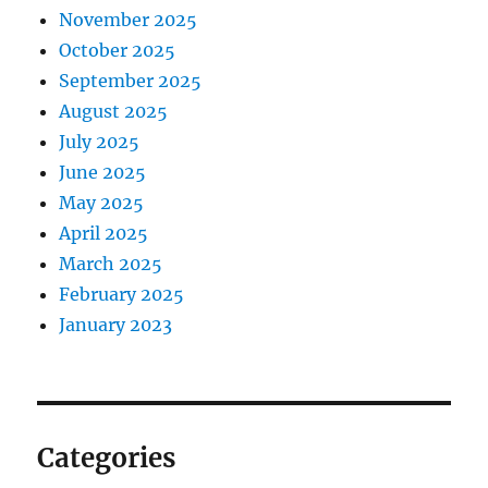
November 2025
October 2025
September 2025
August 2025
July 2025
June 2025
May 2025
April 2025
March 2025
February 2025
January 2023
Categories