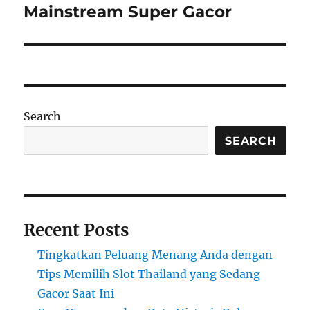
post:
Mainstream Super Gacor
Search
SEARCH
Recent Posts
Tingkatkan Peluang Menang Anda dengan
Tips Memilih Slot Thailand yang Sedang
Gacor Saat Ini