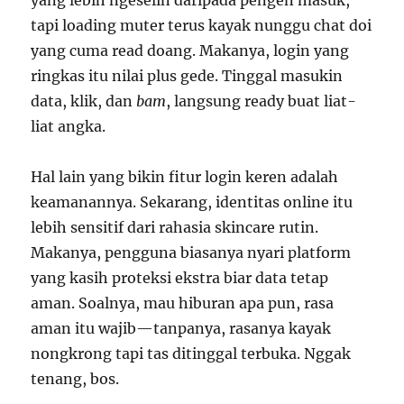
yang lebih ngeselin daripada pengen masuk,
tapi loading muter terus kayak nunggu chat doi
yang cuma read doang. Makanya, login yang
ringkas itu nilai plus gede. Tinggal masukin
data, klik, dan
bam
, langsung ready buat liat-
liat angka.
Hal lain yang bikin fitur login keren adalah
keamanannya. Sekarang, identitas online itu
lebih sensitif dari rahasia skincare rutin.
Makanya, pengguna biasanya nyari platform
yang kasih proteksi ekstra biar data tetap
aman. Soalnya, mau hiburan apa pun, rasa
aman itu wajib—tanpanya, rasanya kayak
nongkrong tapi tas ditinggal terbuka. Nggak
tenang, bos.