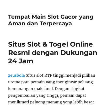
Tempat Main Slot Gacor yang
Aman dan Terpercaya
Situs Slot & Togel Online
Resmi dengan Dukungan
24 Jam
zeusbola
Situs slot RTP tinggi menjadi pilihan
utama para pemain yang mengincar peluang
kemenangan maksimal. Dengan tingkat
pengembalian yang tinggi, pemain dapat
menikmati peluang menang yang lebih besar