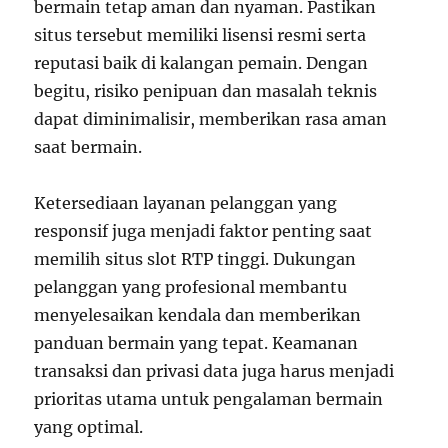
bermain tetap aman dan nyaman. Pastikan
situs tersebut memiliki lisensi resmi serta
reputasi baik di kalangan pemain. Dengan
begitu, risiko penipuan dan masalah teknis
dapat diminimalisir, memberikan rasa aman
saat bermain.
Ketersediaan layanan pelanggan yang
responsif juga menjadi faktor penting saat
memilih situs slot RTP tinggi. Dukungan
pelanggan yang profesional membantu
menyelesaikan kendala dan memberikan
panduan bermain yang tepat. Keamanan
transaksi dan privasi data juga harus menjadi
prioritas utama untuk pengalaman bermain
yang optimal.