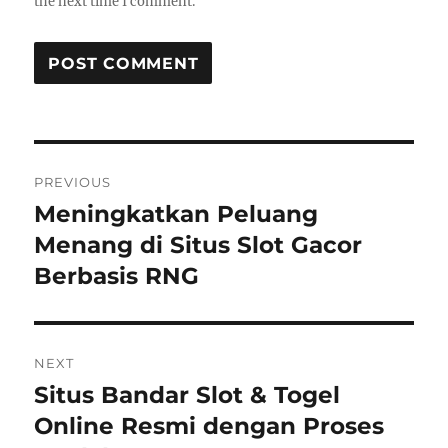
the next time I comment.
Post
PREVIOUS
navigation
Meningkatkan Peluang
Previous
post:
Menang di Situs Slot Gacor
Berbasis RNG
NEXT
Situs Bandar Slot & Togel
Next
post:
Online Resmi dengan Proses