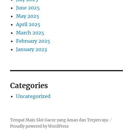
June 2025
May 2025
April 2025
March 2025
February 2025
January 2023
Categories
Uncategorized
Tempat Main Slot Gacor yang Aman dan Terpercaya
Proudly powered by WordPress