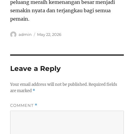
peluang meraih kemenangan besar menjadi
semakin nyata dan terjangkau bagi semua
pemain.
Author
Posted
admin
May 22, 2026
on
Leave a Reply
Your email address will not be published.
Required fields
are marked
*
COMMENT
*