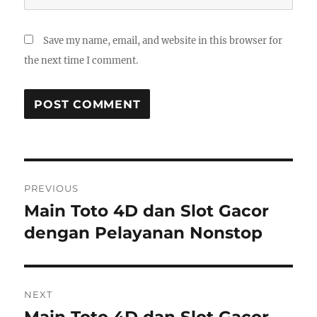
Save my name, email, and website in this browser for
the next time I comment.
Post
PREVIOUS
navigation
Main Toto 4D dan Slot Gacor
Previous
post:
dengan Pelayanan Nonstop
NEXT
Next