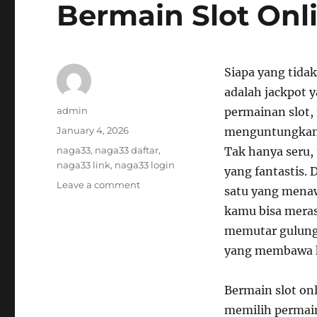
Bermain Slot Onl
Siapa yang tidak
adalah jackpot
Author
admin
permainan slot
Posted
January 4, 2026
menguntungkan y
on
Tags
naga33
,
naga33 daftar
,
Tak hanya seru,
naga33 link
,
naga33 login
yang fantastis. 
on
Leave a comment
satu yang menaw
Menangkan
kamu bisa mera
Jackpot
Gila
memutar gulung
dengan
yang membawa 
Bermain
Slot
Online
Bermain slot on
yang
memilih permain