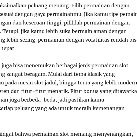
ksimalkan peluang menang. Pilih permainan dengan
g sesuai dengan gaya permainanmu. Jika kamu tipe pemai
ngan dan keseruan tinggi, pilihlah permainan dengan
gi. Tetapi, jika kamu lebih suka bermain aman dengan
 lebih sering, permainan dengan volatilitas rendah bis
 tepat.
 juga bisa menemukan berbagai jenis permainan slot
g sangat beragam. Mulai dari tema klasik yang
pada mesin slot jadul, hingga tema yang lebih moder
eren dan fitur-fitur menarik. Fitur bonus yang ditawark
inan juga berbeda-beda, jadi pastikan kamu
etiap peluang yang ada untuk meraih kemenangan
diingat bahwa permainan slot memang menyenangkan,