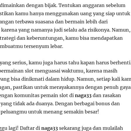
s dimainkan dengan bijak. Tentukan anggaran sebelum
astikan kamu hanya menggunakan uang yang siap untuk
Jangan terbawa suasana dan bermain lebih dari
arena yang namanya judi selalu ada risikonya. Namun,
strategi dan keberuntungan, kamu bisa mendapatkan
embuatmu tersenyum lebar.
yang serius, kamu juga harus tahu kapan harus berhenti
permainan slot menguasai waktumu, karena masih
 yang bisa dinikmati dalam hidup. Namun, setiap kali ka
gan, pastikan untuk merayakannya dengan penuh gaya
engan komunitas pemain slot di
naga33
dan rasakan
 yang tidak ada duanya. Dengan berbagai bonus dan
 peluangmu untuk menang semakin besar!
gu lagi! Daftar di
naga33
sekarang juga dan mulailah