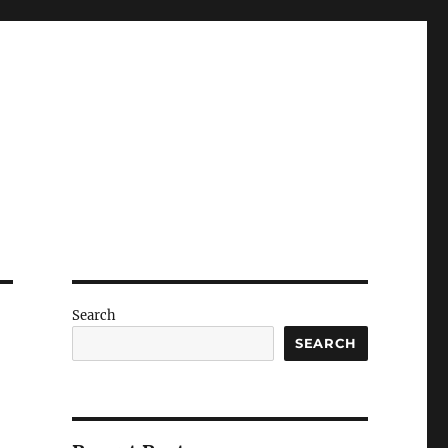
Search
SEARCH