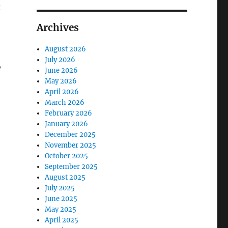
k
Archives
August 2026
July 2026
,
June 2026
May 2026
April 2026
March 2026
February 2026
January 2026
December 2025
November 2025
October 2025
September 2025
August 2025
July 2025
June 2025
May 2025
April 2025