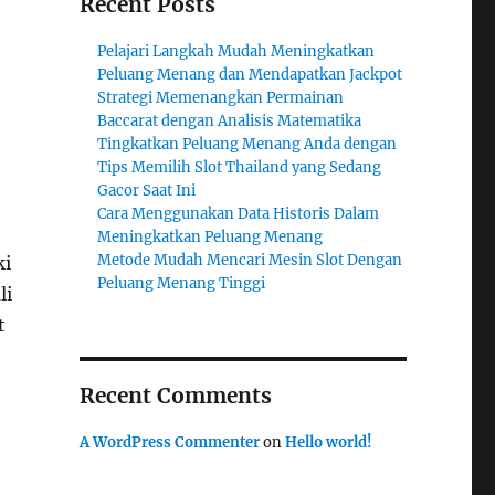
Recent Posts
Pelajari Langkah Mudah Meningkatkan
Peluang Menang dan Mendapatkan Jackpot
Strategi Memenangkan Permainan
Baccarat dengan Analisis Matematika
Tingkatkan Peluang Menang Anda dengan
Tips Memilih Slot Thailand yang Sedang
Gacor Saat Ini
Cara Menggunakan Data Historis Dalam
Meningkatkan Peluang Menang
Metode Mudah Mencari Mesin Slot Dengan
ki
Peluang Menang Tinggi
li
t
Recent Comments
A WordPress Commenter
on
Hello world!