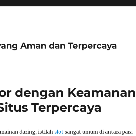
 yang Aman dan Terpercaya
cor dengan Keamana
Situs Terpercaya
mainan daring, istilah
slot
sangat umum di antara para