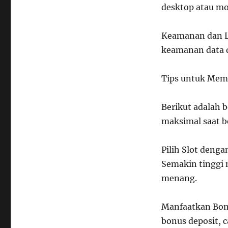
desktop atau mo
Keamanan dan Li
keamanan data d
Tips untuk Mem
Berikut adalah 
maksimal saat b
Pilih Slot denga
Semakin tinggi 
menang.
Manfaatkan Bonu
bonus deposit, 