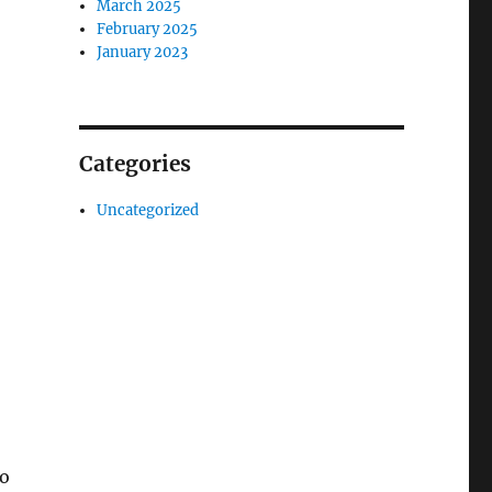
March 2025
February 2025
January 2023
Categories
Uncategorized
do