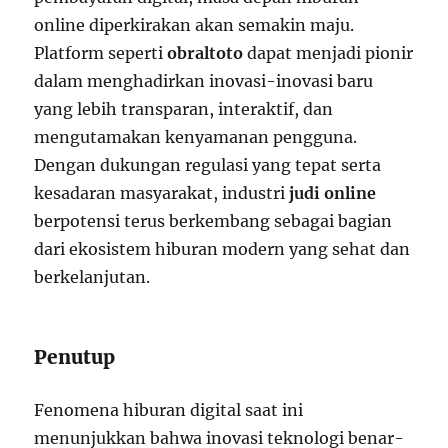
online diperkirakan akan semakin maju.
Platform seperti
obraltoto
dapat menjadi pionir
dalam menghadirkan inovasi-inovasi baru
yang lebih transparan, interaktif, dan
mengutamakan kenyamanan pengguna.
Dengan dukungan regulasi yang tepat serta
kesadaran masyarakat, industri
judi online
berpotensi terus berkembang sebagai bagian
dari ekosistem hiburan modern yang sehat dan
berkelanjutan.
Penutup
Fenomena hiburan digital saat ini
menunjukkan bahwa inovasi teknologi benar-