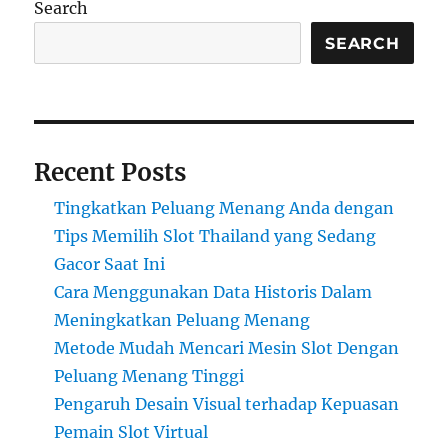
Search
Hiburan
Modern
SEARCH
Recent Posts
Tingkatkan Peluang Menang Anda dengan
Tips Memilih Slot Thailand yang Sedang
Gacor Saat Ini
Cara Menggunakan Data Historis Dalam
Meningkatkan Peluang Menang
Metode Mudah Mencari Mesin Slot Dengan
Peluang Menang Tinggi
Pengaruh Desain Visual terhadap Kepuasan
Pemain Slot Virtual