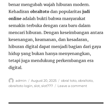
benar mengubah wajah hiburan modern.
Kehadiran
obraltoto
dan popularitas
judi
online
adalah bukti bahwa masyarakat
semakin terbuka dengan cara baru dalam
mencari hiburan. Dengan keseimbangan antara
kesenangan, keamanan, dan kesadaran,
hiburan digital dapat menjadi bagian dari gaya
hidup yang bukan hanya menyenangkan,
tetapi juga mendukung perkembangan era
digital.
Author
Posted
Tags
admin
August 20, 2025
obral toto
,
obraltoto
,
on
on
obraltoto login
,
slot
,
slot777
Leave a comment
Inovasi
Digital
yang
Mengubah
Wajah