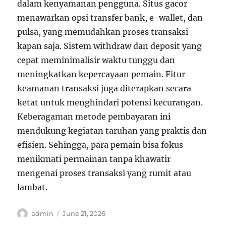
dalam kenyamanan pengguna. Situs gacor
menawarkan opsi transfer bank, e-wallet, dan
pulsa, yang memudahkan proses transaksi
kapan saja. Sistem withdraw dan deposit yang
cepat meminimalisir waktu tunggu dan
meningkatkan kepercayaan pemain. Fitur
keamanan transaksi juga diterapkan secara
ketat untuk menghindari potensi kecurangan.
Keberagaman metode pembayaran ini
mendukung kegiatan taruhan yang praktis dan
efisien. Sehingga, para pemain bisa fokus
menikmati permainan tanpa khawatir
mengenai proses transaksi yang rumit atau
lambat.
Author
Posted
admin
June 21, 2026
on