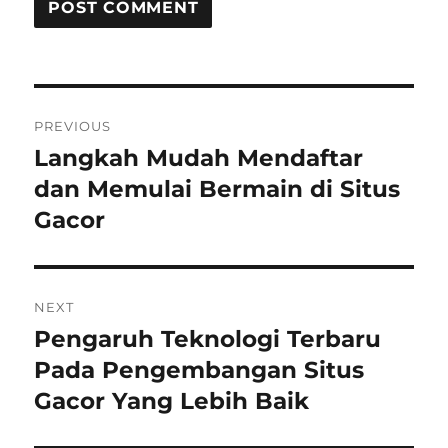
Post
PREVIOUS
navigation
Langkah Mudah Mendaftar
Previous
post:
dan Memulai Bermain di Situs
Gacor
NEXT
Pengaruh Teknologi Terbaru
Next
post:
Pada Pengembangan Situs
Gacor Yang Lebih Baik