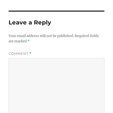
Leave a Reply
Your email address will not be published.
Required fields
are marked
*
COMMENT
*