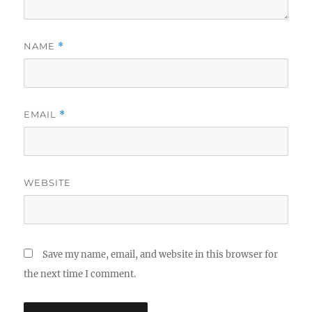
NAME
*
EMAIL
*
WEBSITE
Save my name, email, and website in this browser for
the next time I comment.