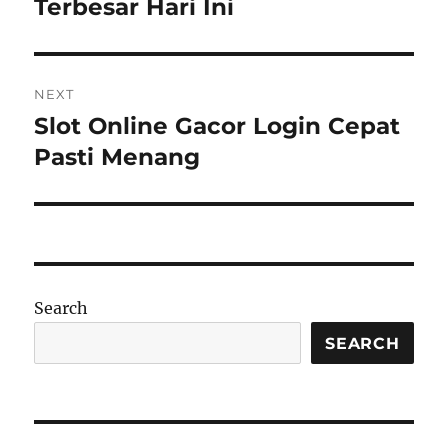
post:
Terbesar Hari Ini
NEXT
Slot Online Gacor Login Cepat
Next
post:
Pasti Menang
Search
SEARCH