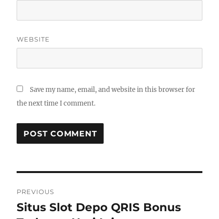
WEBSITE
Save my name, email, and website in this browser for
the next time I comment.
Post
PREVIOUS
navigation
Situs Slot Depo QRIS Bonus
Previous