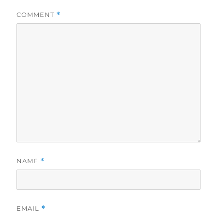
COMMENT
*
NAME
*
EMAIL
*