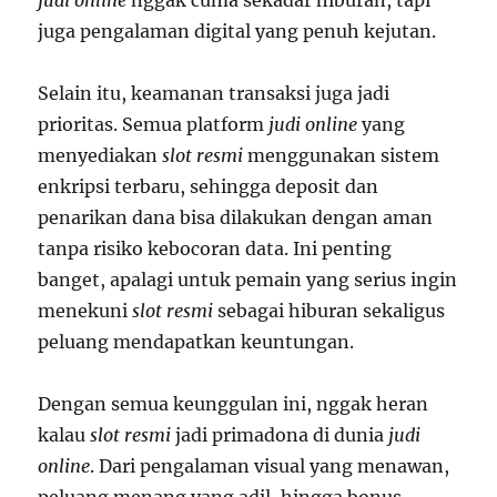
judi online
nggak cuma sekadar hiburan, tapi
juga pengalaman digital yang penuh kejutan.
Selain itu, keamanan transaksi juga jadi
prioritas. Semua platform
judi online
yang
menyediakan
slot resmi
menggunakan sistem
enkripsi terbaru, sehingga deposit dan
penarikan dana bisa dilakukan dengan aman
tanpa risiko kebocoran data. Ini penting
banget, apalagi untuk pemain yang serius ingin
menekuni
slot resmi
sebagai hiburan sekaligus
peluang mendapatkan keuntungan.
Dengan semua keunggulan ini, nggak heran
kalau
slot resmi
jadi primadona di dunia
judi
online
. Dari pengalaman visual yang menawan,