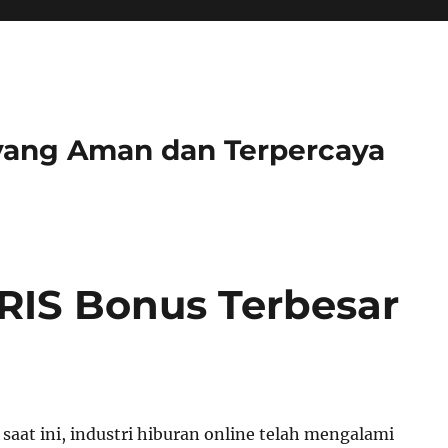
 yang Aman dan Terpercaya
QRIS Bonus Terbesar
 saat ini, industri hiburan online telah mengalami