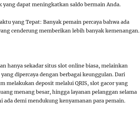
k yang dapat meningkatkan saldo bermain Anda.
aktu yang Tepat: Banyak pemain percaya bahwa ada
 yang cenderung memberikan lebih banyak kemenangan.
 hanya sekadar situs slot online biasa, melainkan
 yang dipercaya dengan berbagai keunggulan. Dari
 melakukan deposit melalui QRIS, slot gacor yang
uang menang besar, hingga layanan pelanggan selama
ini ada demi mendukung kenyamanan para pemain.