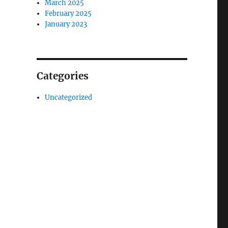
March 2025
February 2025
January 2023
Categories
Uncategorized