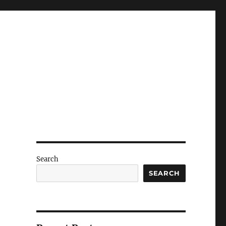
Search
SEARCH