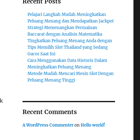
Recent Posts
Pelajari Langkah Mudah Meningkatkan
Peluang Menang dan Mendapatkan Jackpot
Strategi Memenangkan Permainan
Baccarat dengan Analisis Matematika
Tingkatkan Peluang Menang Anda dengan
Tips Memilih Slot Thailand yang Sedang
Gacor Saat Ini
Cara Menggunakan Data Historis Dalam
Meningkatkan Peluang Menang
Metode Mudah Mencari Mesin Slot Dengan
Peluang Menang Tinggi
ak
Recent Comments
A WordPress Commenter
on
Hello world!