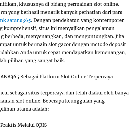
nifikan, khususnya di bidang permainan slot online.
orm yang berhasil menarik banyak perhatian dari para
ink sarana365
. Dengan pendekatan yang kontemporer
g komprehensif, situs ini menyajikan pengalaman
ang berbeda, menyenangkan, dan menguntungkan. Jika
mpat untuk bermain slot gacor dengan metode deposit
dahkan Anda untuk cepat mendapatkan kemenangan,
h pilihan yang sangat baik.
NA365 Sebagai Platform Slot Online Terpercaya
l sebagai situs terpercaya dan telah diakui oleh bany
inan slot online. Beberapa keunggulan yang
ilihan utama adalah:
Praktis Melalui QRIS