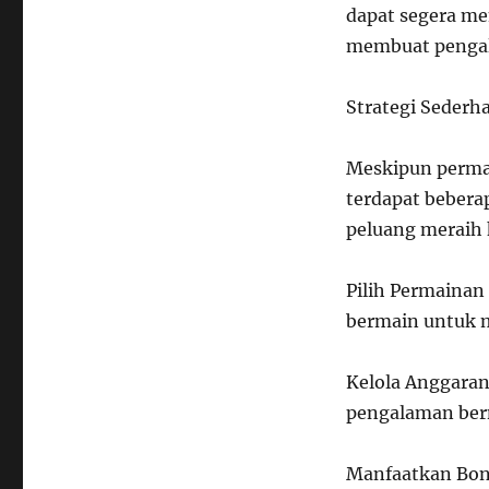
dapat segera m
membuat pengal
Strategi Seder
Meskipun permai
terdapat bebera
peluang meraih 
Pilih Permainan
bermain untuk 
Kelola Anggaran
pengalaman ber
Manfaatkan Bon