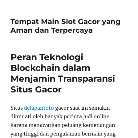
Tempat Main Slot Gacor yang
Aman dan Terpercaya
Peran Teknologi
Blockchain dalam
Menjamin Transparansi
Situs Gacor
Situs
delapantoto
gacor saat ini semakin
diminati oleh banyak pecinta judi online
karena menawarkan peluang kemenangan
yang tinggi dan pengalaman bermain yang