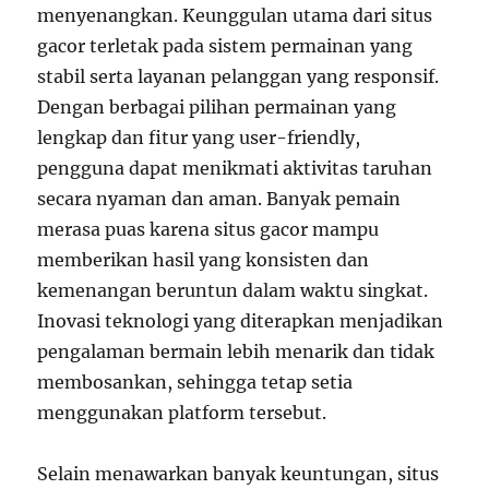
menyenangkan. Keunggulan utama dari situs
gacor terletak pada sistem permainan yang
stabil serta layanan pelanggan yang responsif.
Dengan berbagai pilihan permainan yang
lengkap dan fitur yang user-friendly,
pengguna dapat menikmati aktivitas taruhan
secara nyaman dan aman. Banyak pemain
merasa puas karena situs gacor mampu
memberikan hasil yang konsisten dan
kemenangan beruntun dalam waktu singkat.
Inovasi teknologi yang diterapkan menjadikan
pengalaman bermain lebih menarik dan tidak
membosankan, sehingga tetap setia
menggunakan platform tersebut.
Selain menawarkan banyak keuntungan, situs