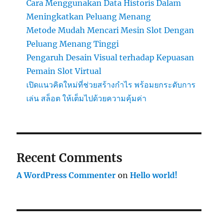
Cara Menggunakan Data Historis Dalam
Meningkatkan Peluang Menang
Metode Mudah Mencari Mesin Slot Dengan
Peluang Menang Tinggi
Pengaruh Desain Visual terhadap Kepuasan
Pemain Slot Virtual
เปิดแนวคิดใหม่ที่ช่วยสร้างกำไร พร้อมยกระดับการ
เล่น สล็อต ให้เต็มไปด้วยความคุ้มค่า
Recent Comments
A WordPress Commenter
on
Hello world!