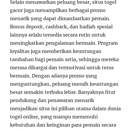
Selain menawarkan peluang besar, situs togel
gacor juga menampilkan berbagai promo
menarik yang dapat dimanfaatkan pemain.
Bonus deposit, cashback, dan hadiah spesial
lainnya selalu tersedia secara rutin untuk
meningkatkan pengalaman bermain. Program
loyalitas juga memberikan keuntungan
tambahan bagi pemain setia, sehingga mereka
merasa dihargai dan termotivasi untuk terus
bermain. Dengan adanya promo yang
menguntungkan, peluang meraih keuntungan
besar semakin terbuka lebar. Banyaknya fitur
pendukung dan penawaran menarik
menjadikan situs ini pilihan utama dalam dunia
togel online, yang mampu memenuhi
kebutuhan dan keinginan para pemain secara