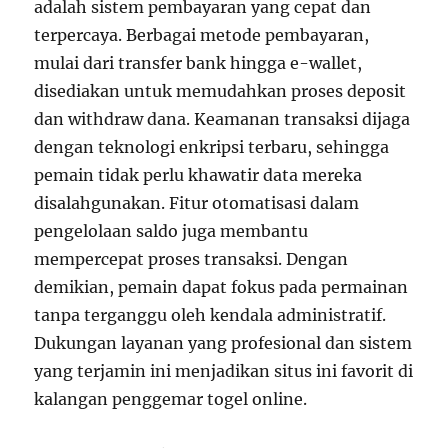
adalah sistem pembayaran yang cepat dan
terpercaya. Berbagai metode pembayaran,
mulai dari transfer bank hingga e-wallet,
disediakan untuk memudahkan proses deposit
dan withdraw dana. Keamanan transaksi dijaga
dengan teknologi enkripsi terbaru, sehingga
pemain tidak perlu khawatir data mereka
disalahgunakan. Fitur otomatisasi dalam
pengelolaan saldo juga membantu
mempercepat proses transaksi. Dengan
demikian, pemain dapat fokus pada permainan
tanpa terganggu oleh kendala administratif.
Dukungan layanan yang profesional dan sistem
yang terjamin ini menjadikan situs ini favorit di
kalangan penggemar togel online.