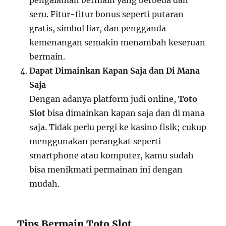
pengalaman bermain yang berbeda dan
seru. Fitur-fitur bonus seperti putaran
gratis, simbol liar, dan pengganda
kemenangan semakin menambah keseruan
bermain.
Dapat Dimainkan Kapan Saja dan Di Mana
Saja
Dengan adanya platform judi online,
Toto
Slot
bisa dimainkan kapan saja dan di mana
saja. Tidak perlu pergi ke kasino fisik; cukup
menggunakan perangkat seperti
smartphone atau komputer, kamu sudah
bisa menikmati permainan ini dengan
mudah.
Tips Bermain Toto Slot