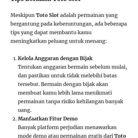
Meskipun
Toto Slot
adalah permainan yang
bergantung pada keberuntungan, ada beberapa
tips yang dapat membantu kamu
meningkatkan peluang untuk menang:
Kelola Anggaran dengan Bijak
Tentukan anggaran bermain sebelum mulai,
dan pastikan untuk tidak melebihi batas
tersebut. Bermain dengan bijak akan
membuat kamu lebih lama menikmati
permainan tanpa risiko kehilangan banyak
uang.
Manfaatkan Fitur Demo
Banyak platform perjudian menawarkan
mode demo atau permainan gratis dari
Toto