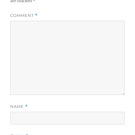
are marked
*
COMMENT
*
NAME
*