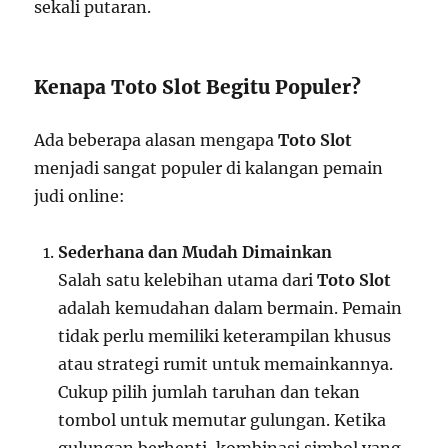
sekali putaran.
Kenapa Toto Slot Begitu Populer?
Ada beberapa alasan mengapa
Toto Slot
menjadi sangat populer di kalangan pemain
judi online:
Sederhana dan Mudah Dimainkan
Salah satu kelebihan utama dari
Toto Slot
adalah kemudahan dalam bermain. Pemain
tidak perlu memiliki keterampilan khusus
atau strategi rumit untuk memainkannya.
Cukup pilih jumlah taruhan dan tekan
tombol untuk memutar gulungan. Ketika