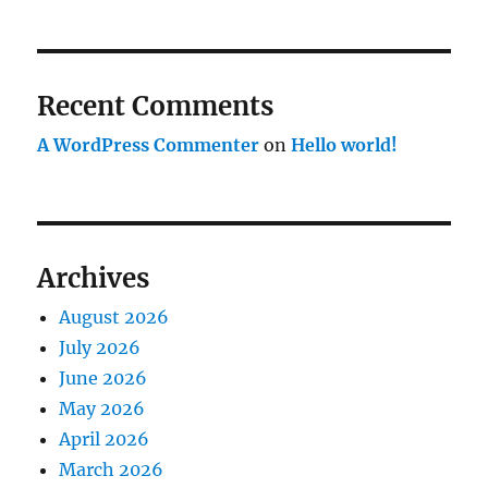
Recent Comments
A WordPress Commenter
on
Hello world!
Archives
August 2026
July 2026
June 2026
May 2026
April 2026
March 2026