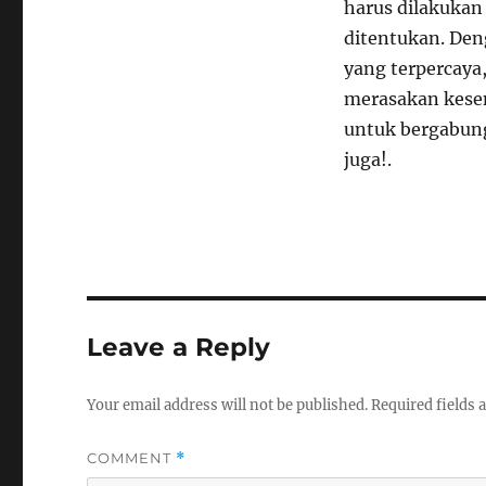
harus dilakukan
ditentukan. Den
yang terpercay
merasakan kesena
untuk bergabun
juga!.
Leave a Reply
Your email address will not be published.
Required fields
COMMENT
*