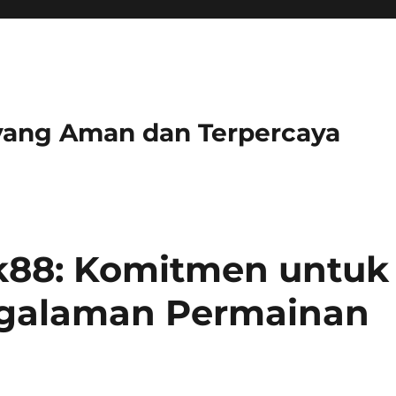
 yang Aman dan Terpercaya
ik88: Komitmen untuk
galaman Permainan