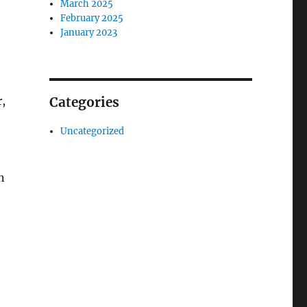
March 2025
February 2025
January 2023
,
Categories
Uncategorized
n