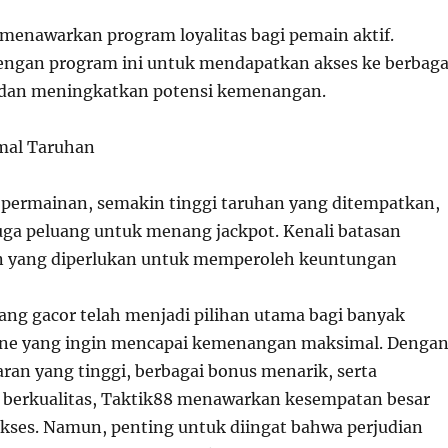
 menawarkan program loyalitas bagi pemain aktif.
ngan program ini untuk mendapatkan akses ke berbaga
f dan meningkatkan potensi kemenangan.
mal Taruhan
permainan, semakin tinggi taruhan yang ditempatkan,
uga peluang untuk menang jackpot. Kenali batasan
n yang diperlukan untuk memperoleh keuntungan
yang gacor telah menjadi pilihan utama bagi banyak
line yang ingin mencapai kemenangan maksimal. Denga
ran yang tinggi, berbagai bonus menarik, serta
 berkualitas, Taktik88 menawarkan kesempatan besar
kses. Namun, penting untuk diingat bahwa perjudian