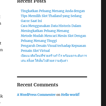
Recent Posts
Tingkatkan Peluang Menang Anda dengan
Tips Memilih Slot Thailand yang Sedang
t
Gacor Saat Ini
m
Cara Menggunakan Data Historis Dalam
Meningkatkan Peluang Menang
Metode Mudah Mencari Mesin Slot Dengan
n
Peluang Menang Tinggi
t
Pengaruh Desain Visual terhadap Kepuasan
an
Pemain Slot Virtual
เปิดแนวคิดใหม่ที่ช่วยสร้างกำไร พร้อมยกระดับการ
เล่น สล็อต ให้เต็มไปด้วยความคุ้มค่า
Recent Comments
A WordPress Commenter
on
Hello world!
ak
-