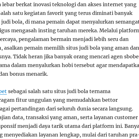
lebar berkat inovasi teknologi dan akses internet yang
alah satu kegiatan favorit yang terus diminati banyak
 judi bola, di mana pemain dapat menyalurkan semanga
ligus mengasah insting taruhan mereka. Melalui platfor
rpercaya, pengalaman bermain menjadi lebih seru dan
asalkan pemain memilih situs judi bola yang aman da
asnya. Tidak heran jika banyak orang mencari agen sbobe
tama dalam menyalurkan hobi tersebut agar mendapatk
 dan bonus menarik.
bet
sebagai salah satu situs judi bola ternama
agam fitur unggulan yang memudahkan bettor
gai pertandingan dari seluruh dunia secara langsung.
jian data, transaksi yang aman, serta layanan customer
ponsif menjadi daya tarik utama dari platform ini. Bany
g menyediakan layanan lengkap, mulai dari taruhan pra