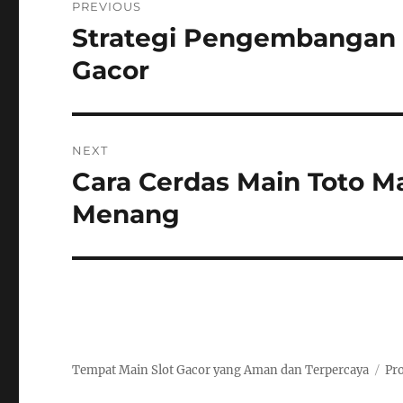
PREVIOUS
navigation
Strategi Pengembangan K
Previous
post:
Gacor
NEXT
Cara Cerdas Main Toto M
Next
post:
Menang
Tempat Main Slot Gacor yang Aman dan Terpercaya
Pr