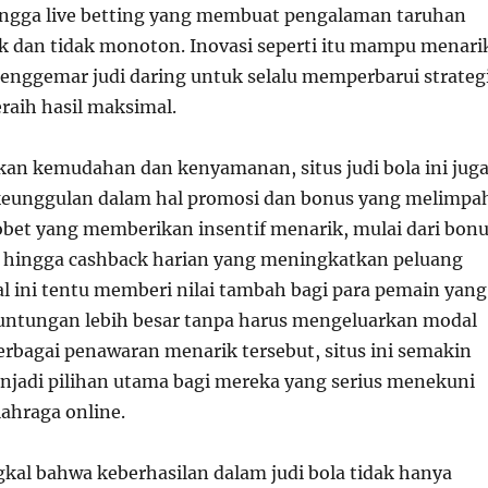
ngga live betting yang membuat pengalaman taruhan
 dan tidak monoton. Inovasi seperti itu mampu menari
penggemar judi daring untuk selalu memperbarui strateg
aih hasil maksimal.
an kemudahan dan kenyamanan, situs judi bola ini jug
keunggulan dalam hal promosi dan bonus yang melimpa
bet yang memberikan insentif menarik, mulai dari bon
 hingga cashback harian yang meningkatkan peluang
 ini tentu memberi nilai tambah bagi para pemain yang
untungan lebih besar tanpa harus mengeluarkan modal
erbagai penawaran menarik tersebut, situs ini semakin
njadi pilihan utama bagi mereka yang serius menekuni
lahraga online.
gkal bahwa keberhasilan dalam judi bola tidak hanya