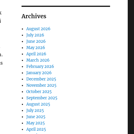
k
Archives
i
August 2026
July 2026
June 2026
a
May 2026
h.
April 2026
March 2026
us
February 2026
January 2026
December 2025
November 2025
October 2025
September 2025
August 2025
July 2025
June 2025
May 2025
April 2025