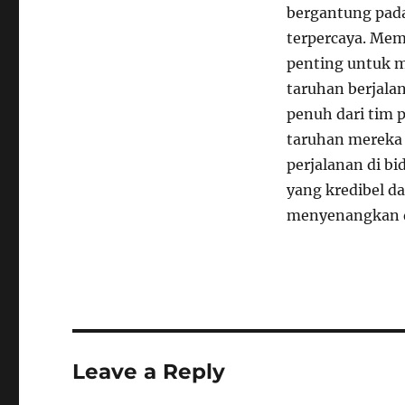
bergantung pada
terpercaya. Mem
penting untuk m
taruhan berjala
penuh dari tim p
taruhan mereka t
perjalanan di bi
yang kredibel d
menyenangkan 
Leave a Reply