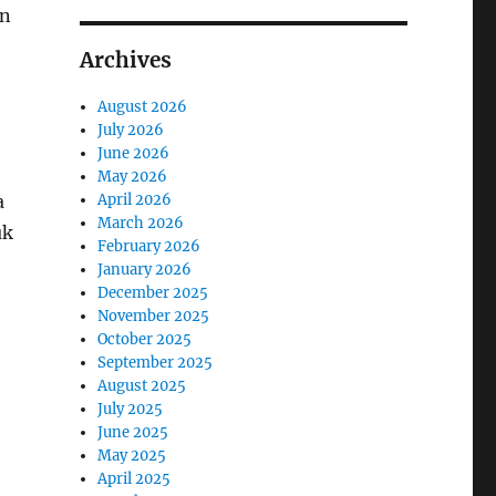
an
Archives
August 2026
July 2026
June 2026
May 2026
a
April 2026
March 2026
uk
February 2026
January 2026
December 2025
November 2025
October 2025
September 2025
August 2025
July 2025
June 2025
May 2025
April 2025