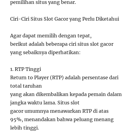
pemilihan situs yang benar.
Ciri-Ciri Situs Slot Gacor yang Perlu Diketahui
Agar dapat memilih dengan tepat,
berikut adalah beberapa ciri situs slot gacor
yang sebaiknya diperhatikan:
1. RTP Tinggi
Return to Player (RTP) adalah persentase dari
total taruhan
yang akan dikembalikan kepada pemain dalam
jangka waktu lama. Situs slot
gacor umumnya menawarkan RTP di atas
95%, menandakan bahwa peluang menang
lebih tinggi.