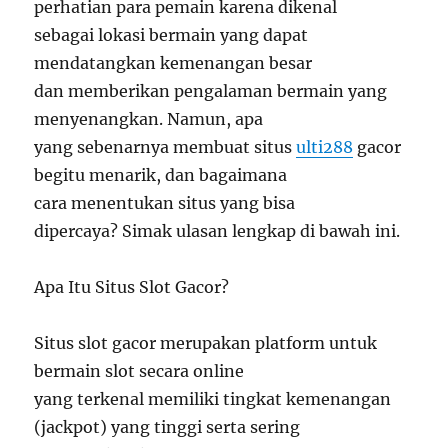
perhatian para pemain karena dikenal
sebagai lokasi bermain yang dapat
mendatangkan kemenangan besar
dan memberikan pengalaman bermain yang
menyenangkan. Namun, apa
yang sebenarnya membuat situs
ulti288
gacor
begitu menarik, dan bagaimana
cara menentukan situs yang bisa
dipercaya? Simak ulasan lengkap di bawah ini.
Apa Itu Situs Slot Gacor?
Situs slot gacor merupakan platform untuk
bermain slot secara online
yang terkenal memiliki tingkat kemenangan
(jackpot) yang tinggi serta sering