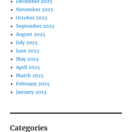
December 2025
November 2025
October 2025
September 2025
August 2025
July 2025
June 2025
May 2025
April 2025
March 2025
February 2025
January 2023
Categories