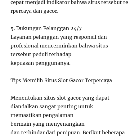
cepat menjadi indikator bahwa situs tersebut te
rpercaya dan gacor.
5. Dukungan Pelanggan 24/7
Layanan pelanggan yang responsif dan
profesional mencerminkan bahwa situs
tersebut peduli terhadap
kepuasan penggunanya.
Tips Memilih Situs Slot Gacor Terpercaya
Menentukan situs slot gacor yang dapat
diandalkan sangat penting untuk
memastikan pengalaman
bermain yang menyenangkan
dan terhindar dari penipuan. Berikut beberapa