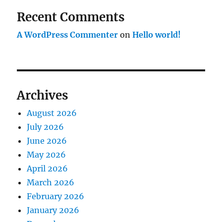
Recent Comments
A WordPress Commenter
on
Hello world!
Archives
August 2026
July 2026
June 2026
May 2026
April 2026
March 2026
February 2026
January 2026