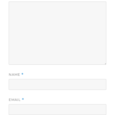
NAME
*
EMAIL
*