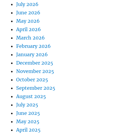
July 2026
June 2026
May 2026
April 2026
March 2026
February 2026
January 2026
December 2025
November 2025
October 2025
September 2025
August 2025
July 2025
June 2025
May 2025
April 2025