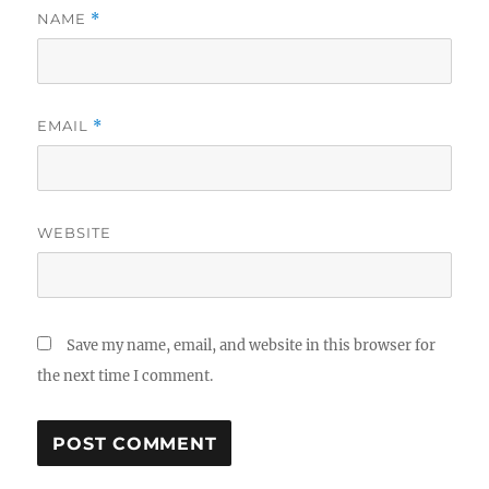
NAME
*
EMAIL
*
WEBSITE
Save my name, email, and website in this browser for
the next time I comment.