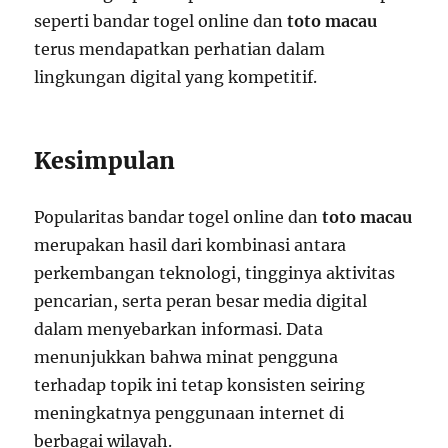
seperti bandar togel online dan
toto macau
terus mendapatkan perhatian dalam
lingkungan digital yang kompetitif.
Kesimpulan
Popularitas bandar togel online dan
toto macau
merupakan hasil dari kombinasi antara
perkembangan teknologi, tingginya aktivitas
pencarian, serta peran besar media digital
dalam menyebarkan informasi. Data
menunjukkan bahwa minat pengguna
terhadap topik ini tetap konsisten seiring
meningkatnya penggunaan internet di
berbagai wilayah.