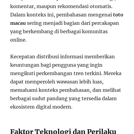
komentar, maupun rekomendasi otomatis.
Dalam konteks ini, pembahasan mengenai
toto
macau
sering menjadi bagian dari percakapan
yang berkembang di berbagai komunitas
online.
Kecepatan distribusi informasi memberikan
keuntungan bagi pengguna yang ingin
mengikuti perkembangan tren terkini. Mereka
dapat memperoleh wawasan lebih luas,
memahami konteks pembahasan, dan melihat
berbagai sudut pandang yang tersedia dalam
ekosistem digital modern.
Faktor Teknologi dan Perilaku