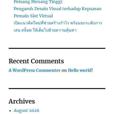
Peluang Menang Tinggi
Pengaruh Desain Visual terhadap Kepuasan
Pemain Slot Virtual
เปิดแนวคิดใหม่ที่ช่วยสร้างกำไร พร้อมยกระดับการ
เล่น สล็อต ให้เต็มไปด้วยความคุ้มค่า
Recent Comments
A WordPress Commenter
on
Hello world!
Archives
August 2026