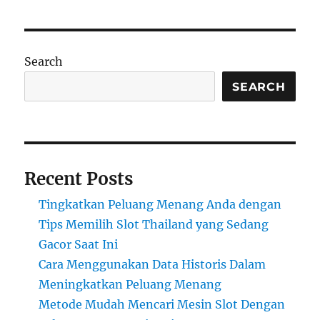
Search
SEARCH
Recent Posts
Tingkatkan Peluang Menang Anda dengan
Tips Memilih Slot Thailand yang Sedang
Gacor Saat Ini
Cara Menggunakan Data Historis Dalam
Meningkatkan Peluang Menang
Metode Mudah Mencari Mesin Slot Dengan