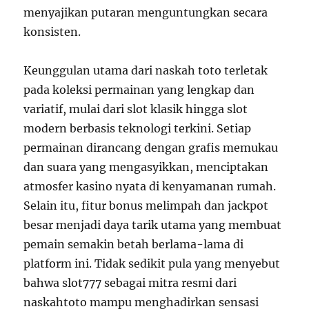
menyajikan putaran menguntungkan secara
konsisten.
Keunggulan utama dari naskah toto terletak
pada koleksi permainan yang lengkap dan
variatif, mulai dari slot klasik hingga slot
modern berbasis teknologi terkini. Setiap
permainan dirancang dengan grafis memukau
dan suara yang mengasyikkan, menciptakan
atmosfer kasino nyata di kenyamanan rumah.
Selain itu, fitur bonus melimpah dan jackpot
besar menjadi daya tarik utama yang membuat
pemain semakin betah berlama-lama di
platform ini. Tidak sedikit pula yang menyebut
bahwa slot777 sebagai mitra resmi dari
naskahtoto mampu menghadirkan sensasi