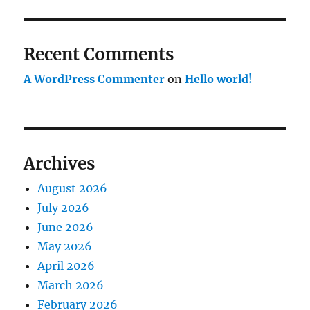
Recent Comments
A WordPress Commenter
on
Hello world!
Archives
August 2026
July 2026
June 2026
May 2026
April 2026
March 2026
February 2026