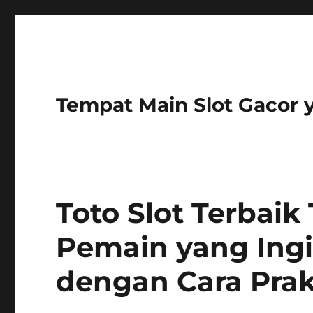
Tempat Main Slot Gacor
Toto Slot Terbaik
Pemain yang Ing
dengan Cara Prak