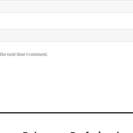
 the next time I comment.