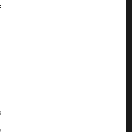
k
a
i
e