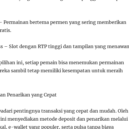
– Permainan bertema permen yang sering memberikan
atis.
ess – Slot dengan RTP tinggi dan tampilan yang menawan
ilihan ini, setiap pemain bisa menemukan permainan
reka sambil tetap memiliki kesempatan untuk meraih
dan Penarikan yang Cepat
adari pentingnya transaksi yang cepat dan mudah. Oleh
us ini menyediakan metode deposit dan penarikan melalui
kal, e-wallet yang populer, serta pulsa tanpa biaya