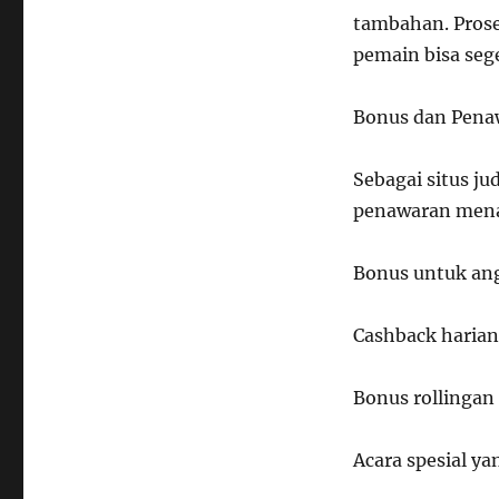
tambahan. Prose
pemain bisa seg
Bonus dan Pena
Sebagai situs ju
penawaran menar
Bonus untuk ang
Cashback harian
Bonus rollingan
Acara spesial y