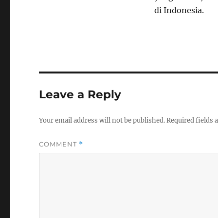
di Indonesia.
Leave a Reply
Your email address will not be published.
Required fields
COMMENT
*