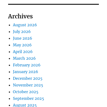
Archives
August 2026
July 2026
June 2026
May 2026
April 2026
March 2026
February 2026
January 2026
December 2025
November 2025
October 2025
September 2025
August 2025