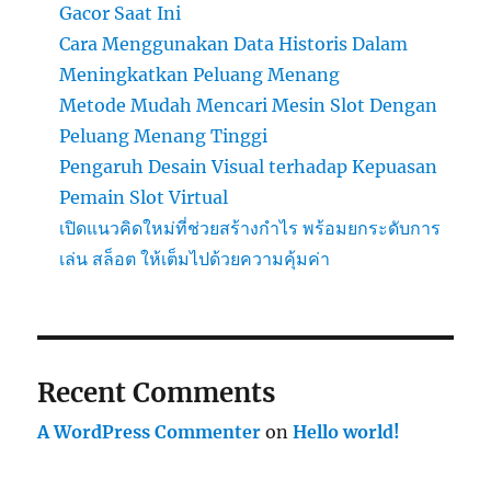
Gacor Saat Ini
Cara Menggunakan Data Historis Dalam
Meningkatkan Peluang Menang
Metode Mudah Mencari Mesin Slot Dengan
Peluang Menang Tinggi
Pengaruh Desain Visual terhadap Kepuasan
Pemain Slot Virtual
เปิดแนวคิดใหม่ที่ช่วยสร้างกำไร พร้อมยกระดับการ
เล่น สล็อต ให้เต็มไปด้วยความคุ้มค่า
Recent Comments
A WordPress Commenter
on
Hello world!