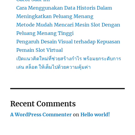
Cara Menggunakan Data Historis Dalam
Meningkatkan Peluang Menang
Metode Mudah Mencari Mesin Slot Dengan
Peluang Menang Tinggi
Pengaruh Desain Visual terhadap Kepuasan
Pemain Slot Virtual
เปิดแนวคิดใหม่ที่ช่วยสร้างกำไร พร้อมยกระดับการ
เล่น สล็อต ให้เต็มไปด้วยความคุ้มค่า
Recent Comments
A WordPress Commenter
on
Hello world!