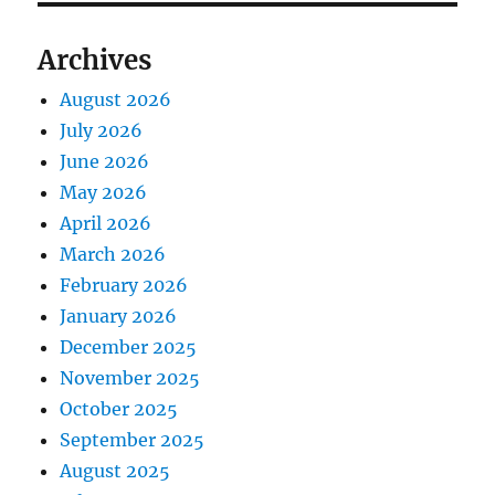
Archives
August 2026
July 2026
June 2026
May 2026
April 2026
March 2026
February 2026
January 2026
December 2025
November 2025
October 2025
September 2025
August 2025