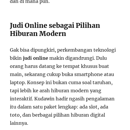
dan di mana pun.
Judi Online sebagai Pilihan
Hiburan Modern
Gak bisa dipungkiri, perkembangan teknologi
bikin
judi online
makin digandrungi. Dulu
orang harus datang ke tempat khusus buat
main, sekarang cukup buka smartphone atau
laptop. Konsep ini bukan cuma soal taruhan,
tapi lebih ke arah hiburan modern yang
interaktif. Kudawin hadir ngasih pengalaman
itu dalam satu paket lengkap: ada slot, ada
toto, dan berbagai pilihan hiburan digital
lainnya.