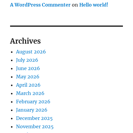
A WordPress Commenter
on
Hello world!
Archives
August 2026
July 2026
June 2026
May 2026
April 2026
March 2026
February 2026
January 2026
December 2025
November 2025