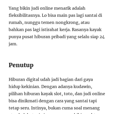
Yang bikin judi online menarik adalah
fleksibilitasnya. Lo bisa main pas lagi santai di
rumah, nunggu temen nongkrong, atau
bahkan pas lagi istirahat kerja. Rasanya kayak
punya pusat hiburan pribadi yang selalu siap 24
jam.
Penutup
Hiburan digital udah jadi bagian dari gaya
hidup kekinian. Dengan adanya kudawin,
pilihan hiburan kayak slot, toto, dan judi online
bisa dinikmati dengan cara yang santai tapi
tetap seru. Intinya, bukan cuma soal menang