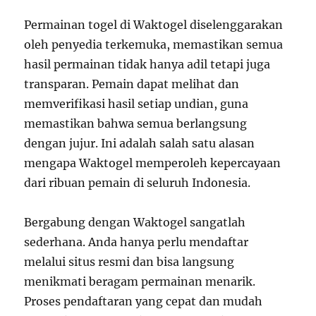
Permainan togel di Waktogel diselenggarakan
oleh penyedia terkemuka, memastikan semua
hasil permainan tidak hanya adil tetapi juga
transparan. Pemain dapat melihat dan
memverifikasi hasil setiap undian, guna
memastikan bahwa semua berlangsung
dengan jujur. Ini adalah salah satu alasan
mengapa Waktogel memperoleh kepercayaan
dari ribuan pemain di seluruh Indonesia.
Bergabung dengan Waktogel sangatlah
sederhana. Anda hanya perlu mendaftar
melalui situs resmi dan bisa langsung
menikmati beragam permainan menarik.
Proses pendaftaran yang cepat dan mudah