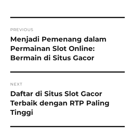
Post
PREVIOUS
navigation
Menjadi Pemenang dalam
Previous
post:
Permainan Slot Online:
Bermain di Situs Gacor
NEXT
Daftar di Situs Slot Gacor
Next
post:
Terbaik dengan RTP Paling
Tinggi