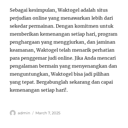
Sebagai kesimpulan, Waktogel adalah situs
perjudian online yang menawarkan lebih dari
sekedar permainan. Dengan komitmen untuk
memberikan kemenangan setiap hari, program
penghargaan yang menggiurkan, dan jaminan
keamanan, Waktogel telah menarik perhatian
para penggemar judi online. Jika Anda mencari
pengalaman bermain yang menyenangkan dan
menguntungkan, Waktogel bisa jadi pilihan
yang tepat. Bergabunglah sekarang dan capai
kemenangan setiap hari!.
Author
Posted
admin
March 7, 2025
on