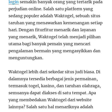
login
semakin banyak orang yang tertarik pada
perjudian online. Salah satu platform yang
sedang populer adalah Waktogel, sebuah situs
taruhan yang menawarkan kemenangan setiap
hari. Dengan fiturfitur menarik dan layanan
yang menarik, Waktogel telah menjadi pilihan
utama bagi banyak pemain yang mencari
pengalaman bermain yang mengasyikkan dan
menguntungkan.
Waktogel lebih dari sekedar situs judi biasa. Di
dalamnya tersedia berbagai jenis permainan,
termasuk togel, kasino, dan taruhan olahraga,
semuanya dapat diakses di satu tempat. Apa
yang membedakan Waktogel dari website
lainnya? Salah satu hal menariknya adalah