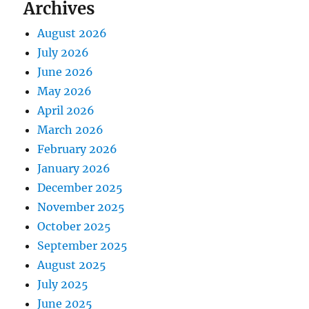
Archives
August 2026
July 2026
June 2026
May 2026
April 2026
March 2026
February 2026
January 2026
December 2025
November 2025
October 2025
September 2025
August 2025
July 2025
June 2025