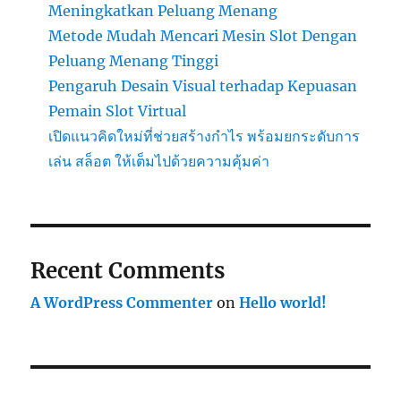
Meningkatkan Peluang Menang
Metode Mudah Mencari Mesin Slot Dengan
Peluang Menang Tinggi
Pengaruh Desain Visual terhadap Kepuasan
Pemain Slot Virtual
เปิดแนวคิดใหม่ที่ช่วยสร้างกำไร พร้อมยกระดับการ
เล่น สล็อต ให้เต็มไปด้วยความคุ้มค่า
Recent Comments
A WordPress Commenter
on
Hello world!