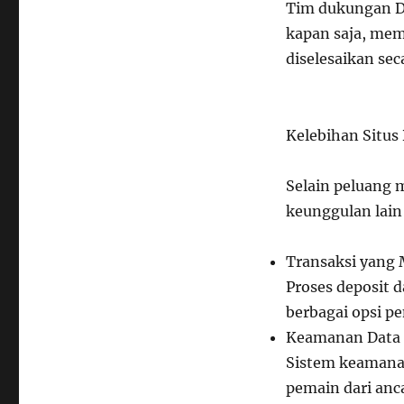
Tim dukungan Do
kapan saja, mem
diselesaikan sec
Kelebihan Situs
Selain peluang 
keunggulan lain
Transaksi yang
Proses deposit 
berbagai opsi pe
Keamanan Data 
Sistem keamanan
pemain dari anc