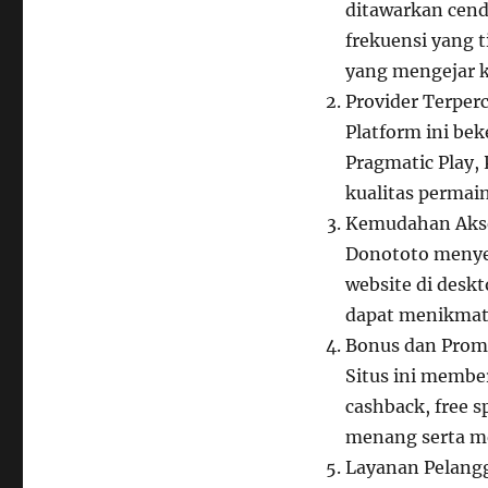
ditawarkan cen
frekuensi yang t
yang mengejar 
Provider Terper
Platform ini be
Pragmatic Play,
kualitas permain
Kemudahan Aks
Donototo menye
website di desk
dapat menikmati
Bonus dan Prom
Situs ini membe
cashback, free 
menang serta m
Layanan Pelang