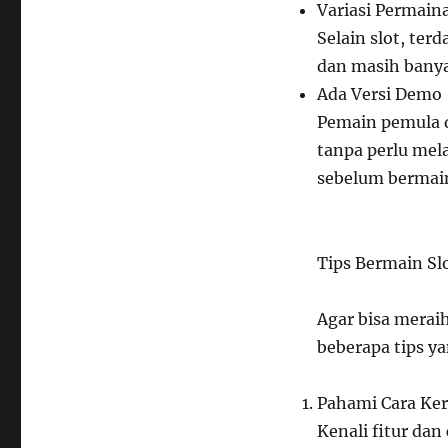
Variasi Permai
Selain slot, ter
dan masih banyak
Ada Versi Demo
Pemain pemula d
tanpa perlu mela
sebelum bermain
Tips Bermain S
Agar bisa meraih
beberapa tips y
Pahami Cara Ke
Kenali fitur dan