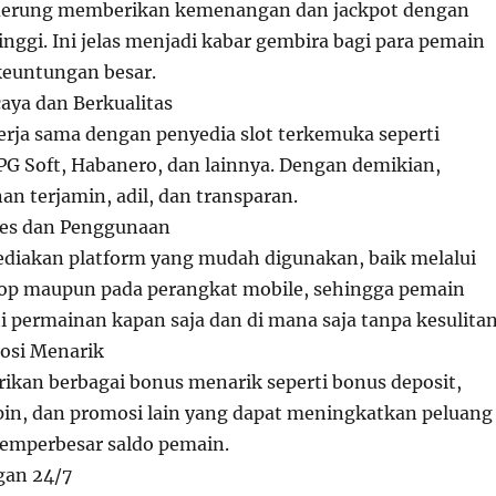
derung memberikan kemenangan dan jackpot dengan
inggi. Ini jelas menjadi kabar gembira bagi para pemain
keuntungan besar.
caya dan Berkualitas
kerja sama dengan penyedia slot terkemuka seperti
 PG Soft, Habanero, dan lainnya. Dengan demikian,
an terjamin, adil, dan transparan.
es dan Penggunaan
diakan platform yang mudah digunakan, baik melalui
top maupun pada perangkat mobile, sehingga pemain
 permainan kapan saja dan di mana saja tanpa kesulitan
osi Menarik
rikan berbagai bonus menarik seperti bonus deposit,
spin, dan promosi lain yang dapat meningkatkan peluang
emperbesar saldo pemain.
gan 24/7