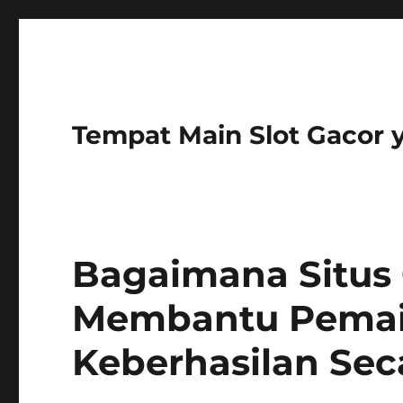
Tempat Main Slot Gacor
Bagaimana Situs
Membantu Pemai
Keberhasilan Sec