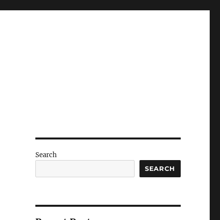
Search
SEARCH