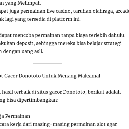
nan yang Melimpah
dapat juga permainan live casino, taruhan olahraga, arcad
 lagi yang tersedia di platform ini.
apat mencoba permainan tanpa biaya terlebih dahulu,
kukan deposit, sehingga mereka bisa belajar strategi
 dengan uang asli.
lot Gacor Donototo Untuk Menang Maksimal
 hasil terbaik di situs gacor Donototo, berikut adalah
ang bisa dipertimbangkan:
rja Permainan
 cara kerja dari masing-masing permainan slot agar