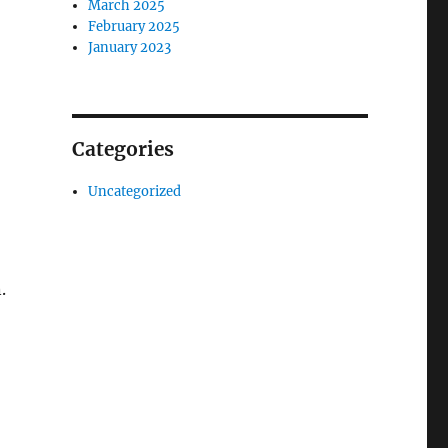
March 2025
February 2025
January 2023
Categories
Uncategorized
.