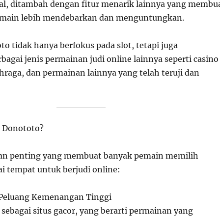
al, ditambah dengan fitur menarik lainnya yang membu
main lebih mendebarkan dan menguntungkan.
o tidak hanya berfokus pada slot, tetapi juga
agai jenis permainan judi online lainnya seperti casino
ahraga, dan permainan lainnya yang telah teruji dan
 Donototo?
san penting yang membuat banyak pemain memilih
i tempat untuk berjudi online:
 Peluang Kemenangan Tinggi
sebagai situs gacor, yang berarti permainan yang