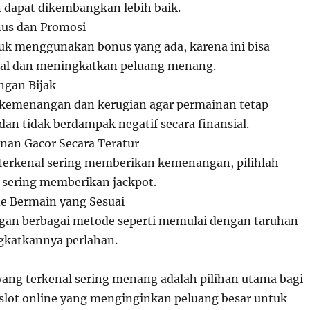
n dapat dikembangkan lebih baik.
us dan Promosi
uk menggunakan bonus yang ada, karena ini bisa
l dan meningkatkan peluang menang.
ngan Bijak
 kemenangan dan kerugian agar permainan tetap
n tidak berdampak negatif secara finansial.
an Gacor Secara Teratur
i terkenal sering memberikan kemenangan, pilihlah
sering memberikan jackpot.
e Bermain yang Sesuai
gan berbagai metode seperti memulai dengan taruhan
gkatkannya perlahan.
yang terkenal sering menang adalah pilihan utama bagi
slot online yang menginginkan peluang besar untuk