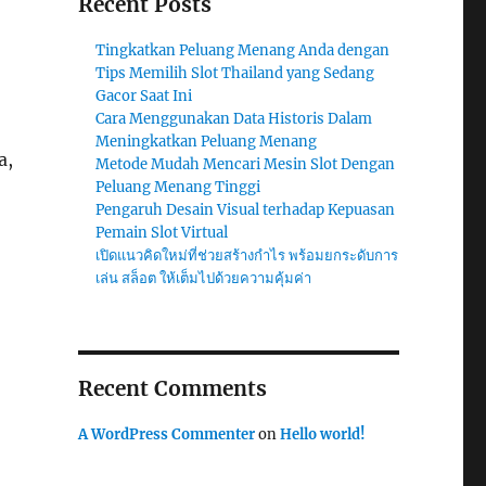
Recent Posts
Tingkatkan Peluang Menang Anda dengan
Tips Memilih Slot Thailand yang Sedang
Gacor Saat Ini
Cara Menggunakan Data Historis Dalam
Meningkatkan Peluang Menang
a,
Metode Mudah Mencari Mesin Slot Dengan
Peluang Menang Tinggi
Pengaruh Desain Visual terhadap Kepuasan
Pemain Slot Virtual
เปิดแนวคิดใหม่ที่ช่วยสร้างกำไร พร้อมยกระดับการ
เล่น สล็อต ให้เต็มไปด้วยความคุ้มค่า
Recent Comments
A WordPress Commenter
on
Hello world!