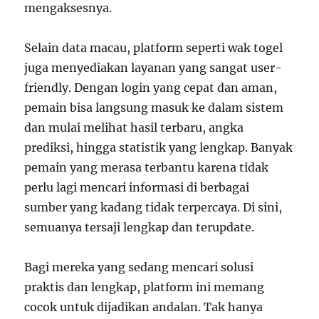
mengaksesnya.
Selain data macau, platform seperti wak togel
juga menyediakan layanan yang sangat user-
friendly. Dengan login yang cepat dan aman,
pemain bisa langsung masuk ke dalam sistem
dan mulai melihat hasil terbaru, angka
prediksi, hingga statistik yang lengkap. Banyak
pemain yang merasa terbantu karena tidak
perlu lagi mencari informasi di berbagai
sumber yang kadang tidak terpercaya. Di sini,
semuanya tersaji lengkap dan terupdate.
Bagi mereka yang sedang mencari solusi
praktis dan lengkap, platform ini memang
cocok untuk dijadikan andalan. Tak hanya