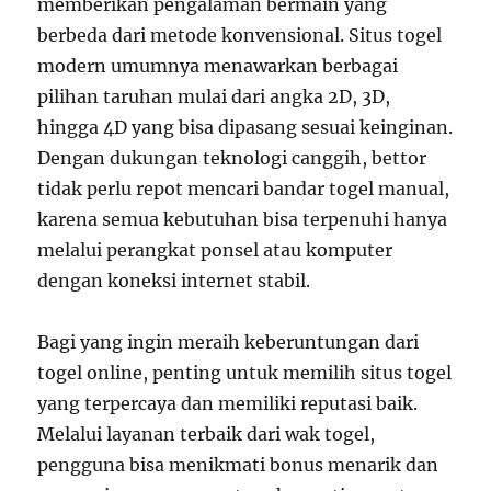
memberikan pengalaman bermain yang
berbeda dari metode konvensional. Situs togel
modern umumnya menawarkan berbagai
pilihan taruhan mulai dari angka 2D, 3D,
hingga 4D yang bisa dipasang sesuai keinginan.
Dengan dukungan teknologi canggih, bettor
tidak perlu repot mencari bandar togel manual,
karena semua kebutuhan bisa terpenuhi hanya
melalui perangkat ponsel atau komputer
dengan koneksi internet stabil.
Bagi yang ingin meraih keberuntungan dari
togel online, penting untuk memilih situs togel
yang terpercaya dan memiliki reputasi baik.
Melalui layanan terbaik dari wak togel,
pengguna bisa menikmati bonus menarik dan