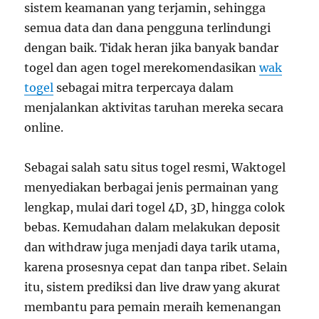
sistem keamanan yang terjamin, sehingga
semua data dan dana pengguna terlindungi
dengan baik. Tidak heran jika banyak bandar
togel dan agen togel merekomendasikan
wak
togel
sebagai mitra terpercaya dalam
menjalankan aktivitas taruhan mereka secara
online.
Sebagai salah satu situs togel resmi, Waktogel
menyediakan berbagai jenis permainan yang
lengkap, mulai dari togel 4D, 3D, hingga colok
bebas. Kemudahan dalam melakukan deposit
dan withdraw juga menjadi daya tarik utama,
karena prosesnya cepat dan tanpa ribet. Selain
itu, sistem prediksi dan live draw yang akurat
membantu para pemain meraih kemenangan