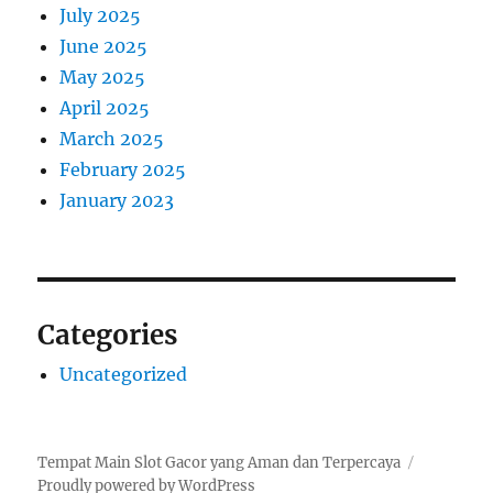
July 2025
June 2025
May 2025
April 2025
March 2025
February 2025
January 2023
Categories
Uncategorized
Tempat Main Slot Gacor yang Aman dan Terpercaya
Proudly powered by WordPress