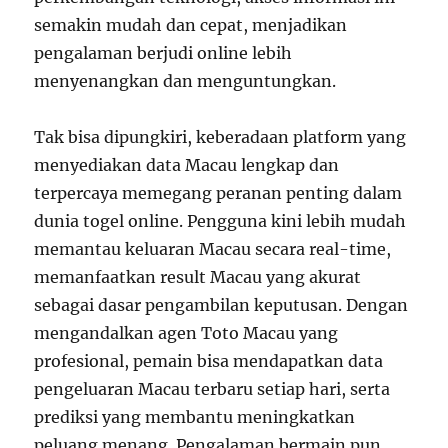
semakin mudah dan cepat, menjadikan
pengalaman berjudi online lebih
menyenangkan dan menguntungkan.
Tak bisa dipungkiri, keberadaan platform yang
menyediakan data Macau lengkap dan
terpercaya memegang peranan penting dalam
dunia togel online. Pengguna kini lebih mudah
memantau keluaran Macau secara real-time,
memanfaatkan result Macau yang akurat
sebagai dasar pengambilan keputusan. Dengan
mengandalkan agen Toto Macau yang
profesional, pemain bisa mendapatkan data
pengeluaran Macau terbaru setiap hari, serta
prediksi yang membantu meningkatkan
peluang menang. Pengalaman bermain pun