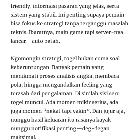
friendly, informasi pasaran yang jelas, serta
sistem yang stabil. Ini penting supaya pemain
bisa fokus ke strategi tanpa terganggu masalah
teknis. Ibaratnya, main game tapi server-nya
lancar—auto betah.
Ngomongin strategi, togel bukan cuma soal
keberuntungan. Banyak pemain yang
menikmati proses analisis angka, membaca
pola, hingga mengandalkan feeling yang
terasah dari pengalaman. Di sinilah sisi seru
togel muncul. Ada momen mikir serius, ada
juga momen “nekat tapi yakin”. Dan jujur aja,
nunggu hasil keluaran itu rasanya kayak
nunggu notifikasi penting—deg-degan
maksimal.