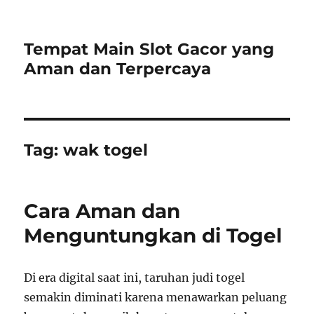
Tempat Main Slot Gacor yang
Aman dan Terpercaya
Tag:
wak togel
Cara Aman dan
Menguntungkan di Togel
Di era digital saat ini, taruhan judi togel
semakin diminati karena menawarkan peluang