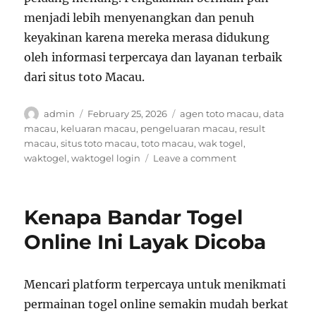
menjadi lebih menyenangkan dan penuh
keyakinan karena mereka merasa didukung
oleh informasi terpercaya dan layanan terbaik
dari situs toto Macau.
Author
Posted
Tags
admin
February 25, 2026
agen toto macau
,
data
on
macau
,
keluaran macau
,
pengeluaran macau
,
result
macau
,
situs toto macau
,
toto macau
,
wak togel
,
on
waktogel
,
waktogel login
Leave a comment
Panduan
Toto
Macau
Kenapa Bandar Togel
Agar
Tidak
Online Ini Layak Dicoba
Mudah
Rugi
Mencari platform terpercaya untuk menikmati
permainan togel online semakin mudah berkat