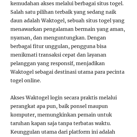
kemudahan akses melalui berbagai situs togel.
Salah satu pilihan terbaik yang sedang naik
daun adalah Waktogel, sebuah situs togel yang
menawarkan pengalaman bermain yang aman,
nyaman, dan menguntungkan. Dengan
berbagai fitur unggulan, pengguna bisa
menikmati transaksi cepat dan layanan
pelanggan yang responsif, menjadikan
Waktogel sebagai destinasi utama para pecinta
togel online.
Akses Waktogel login secara praktis melalui
perangkat apa pun, baik ponsel maupun
komputer, memungkinkan pemain untuk
taruhan kapan saja tanpa terbatas waktu.
Keunggulan utama dari platform ini adalah