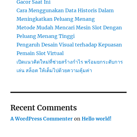
Gacor Saat Ini
Cara Menggunakan Data Historis Dalam
Meningkatkan Peluang Menang
Metode Mudah Mencari Mesin Slot Dengan
Peluang Menang Tinggi
Pengaruh Desain Visual terhadap Kepuasan
Pemain Slot Virtual
เปิดแนวคิดใหม่ที่ช่วยสร้างกำไร พร้อมยกระดับการ
เล่น สล็อต ให้เต็มไปด้วยความคุ้มค่า
Recent Comments
A WordPress Commenter
on
Hello world!