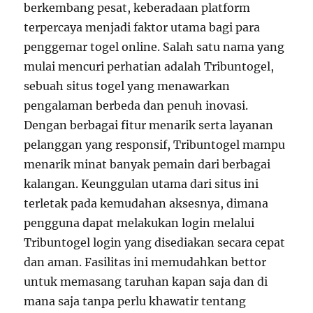
berkembang pesat, keberadaan platform
terpercaya menjadi faktor utama bagi para
penggemar togel online. Salah satu nama yang
mulai mencuri perhatian adalah Tribuntogel,
sebuah situs togel yang menawarkan
pengalaman berbeda dan penuh inovasi.
Dengan berbagai fitur menarik serta layanan
pelanggan yang responsif, Tribuntogel mampu
menarik minat banyak pemain dari berbagai
kalangan. Keunggulan utama dari situs ini
terletak pada kemudahan aksesnya, dimana
pengguna dapat melakukan login melalui
Tribuntogel login yang disediakan secara cepat
dan aman. Fasilitas ini memudahkan bettor
untuk memasang taruhan kapan saja dan di
mana saja tanpa perlu khawatir tentang