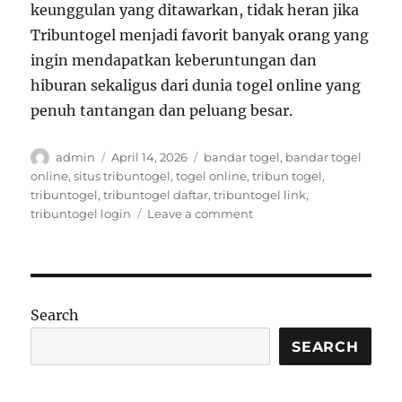
keunggulan yang ditawarkan, tidak heran jika
Tribuntogel menjadi favorit banyak orang yang
ingin mendapatkan keberuntungan dan
hiburan sekaligus dari dunia togel online yang
penuh tantangan dan peluang besar.
Author
Posted
Tags
admin
April 14, 2026
bandar togel
,
bandar togel
on
online
,
situs tribuntogel
,
togel online
,
tribun togel
,
tribuntogel
,
tribuntogel daftar
,
tribuntogel link
,
on
tribuntogel login
Leave a comment
Tips
Menang
Togel
Online
dari
Search
Bandar
Togel
SEARCH
Online
Terpercaya