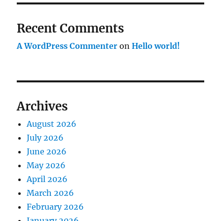
Recent Comments
A WordPress Commenter
on
Hello world!
Archives
August 2026
July 2026
June 2026
May 2026
April 2026
March 2026
February 2026
January 2026