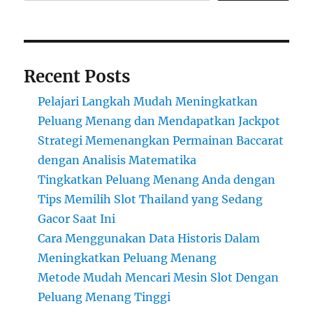
Recent Posts
Pelajari Langkah Mudah Meningkatkan
Peluang Menang dan Mendapatkan Jackpot
Strategi Memenangkan Permainan Baccarat
dengan Analisis Matematika
Tingkatkan Peluang Menang Anda dengan
Tips Memilih Slot Thailand yang Sedang
Gacor Saat Ini
Cara Menggunakan Data Historis Dalam
Meningkatkan Peluang Menang
Metode Mudah Mencari Mesin Slot Dengan
Peluang Menang Tinggi