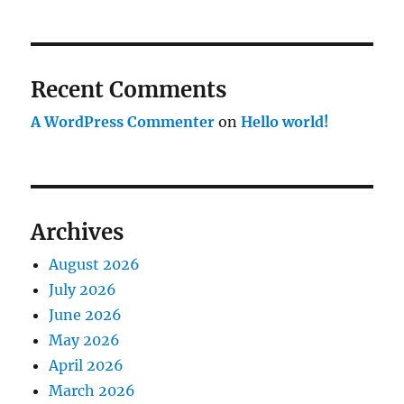
Recent Comments
A WordPress Commenter
on
Hello world!
Archives
August 2026
July 2026
June 2026
May 2026
April 2026
March 2026