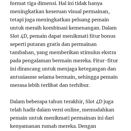
format tiga dimensi. Hal ini tidak hanya
meningkatkan keseruan visual permainan,
tetapi juga meningkatkan peluang pemain
untuk meraih kombinasi kemenangan. Dalam
Slot 4D, pemain dapat menikmati fitur bonus
seperti putaran gratis dan permainan
tambahan, yang memberikan stimulus ekstra
pada pengalaman bermain mereka. Fitur-fitur
ini dirancang untuk menjaga ketegangan dan
antusiasme selama bermain, sehingga pemain
merasa lebih terlibat dan terhibur.
Dalam beberapa tahun terakhir, Slot 4D juga
telah hadir dalam versi online, memudahkan
pemain untuk menikmati permainan ini dari
kenyamanan rumah mereka. Dengan