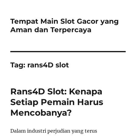
Tempat Main Slot Gacor yang
Aman dan Terpercaya
Tag:
rans4D slot
Rans4D Slot: Kenapa
Setiap Pemain Harus
Mencobanya?
Dalam industri perjudian yang terus