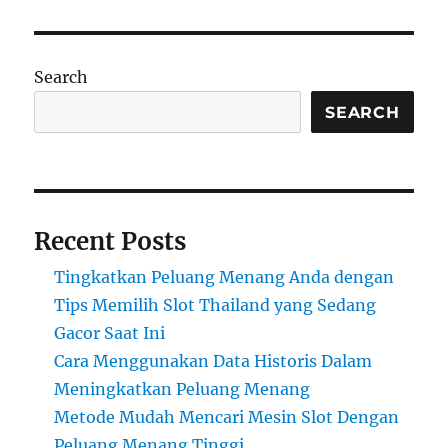
Search
SEARCH
Recent Posts
Tingkatkan Peluang Menang Anda dengan
Tips Memilih Slot Thailand yang Sedang
Gacor Saat Ini
Cara Menggunakan Data Historis Dalam
Meningkatkan Peluang Menang
Metode Mudah Mencari Mesin Slot Dengan
Peluang Menang Tinggi