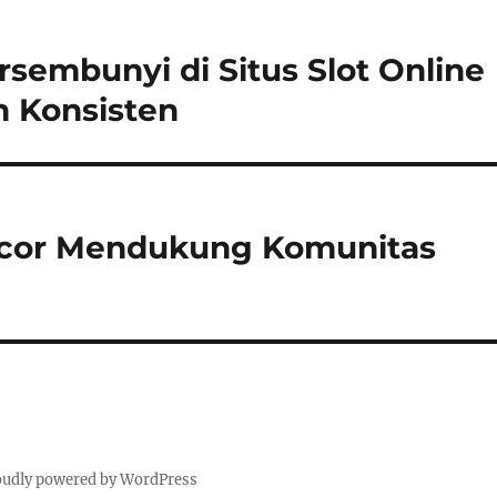
embunyi di Situs Slot Online
n Konsisten
acor Mendukung Komunitas
oudly powered by WordPress