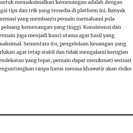
ik untuk memaksimalkan kemenangan adalah dengan
ai tips dan trik yang tersedia di platform ini. Banyak
formasi yang membantu pemain memahami pola
 peluang kemenangan yang tinggi. Konsistensi dan
bermain juga menjadi kunci utama agar hasil yang
 maksimal. Sementara itu, pengelolaan keuangan yang
rlukan agar tetap stabil dan tidak mengalami kerugian
endekatan yang tepat, pemain dapat menikmati sensasi
nguntungkan tanpa harus merasa khawatir akan risiko