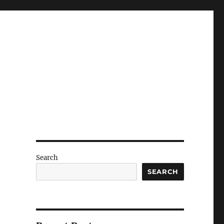
Search
SEARCH