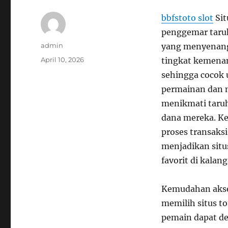
bbfstoto slot
Sit
penggemar taru
Author
admin
yang menyenang
Posted
April 10, 2026
tingkat kemenan
on
sehingga cocok 
permainan dan 
menikmati taru
dana mereka. Ke
proses transaksi
menjadikan situs
favorit di kalang
Kemudahan akses
memilih situs to
pemain dapat de