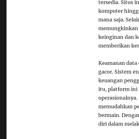
tersedia. Situs 
komputer hingga 
mana saja. Selai
memungkinkan p
keinginan dan k
memberikan ken
Keamanan data d
gacor. Sistem en
keuangan penggu
itu, platform in
operasionalnya.
memudahkan pen
bermain. Dengan
diri dalam melak