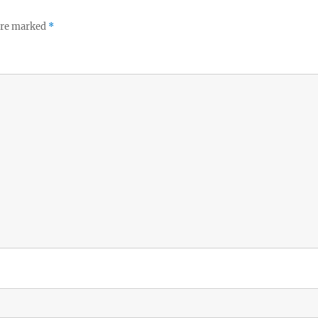
 are marked
*