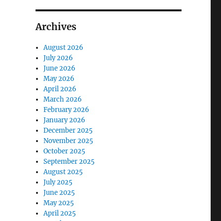
Archives
August 2026
July 2026
June 2026
May 2026
April 2026
March 2026
February 2026
January 2026
December 2025
November 2025
October 2025
September 2025
August 2025
July 2025
June 2025
May 2025
April 2025