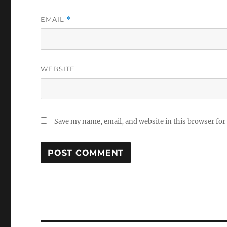
EMAIL
*
WEBSITE
Save my name, email, and website in this browser for