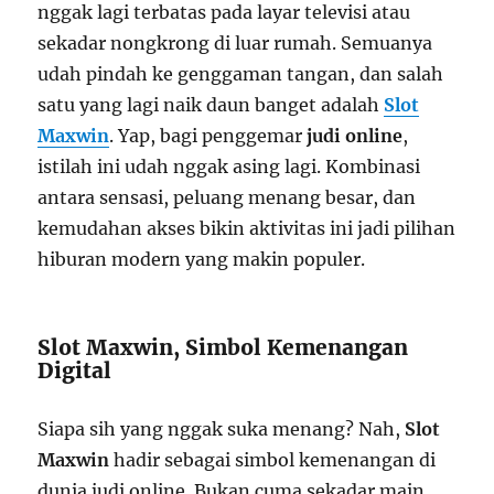
nggak lagi terbatas pada layar televisi atau
sekadar nongkrong di luar rumah. Semuanya
udah pindah ke genggaman tangan, dan salah
satu yang lagi naik daun banget adalah
Slot
Maxwin
. Yap, bagi penggemar
judi online
,
istilah ini udah nggak asing lagi. Kombinasi
antara sensasi, peluang menang besar, dan
kemudahan akses bikin aktivitas ini jadi pilihan
hiburan modern yang makin populer.
Slot Maxwin, Simbol Kemenangan
Digital
Siapa sih yang nggak suka menang? Nah,
Slot
Maxwin
hadir sebagai simbol kemenangan di
dunia judi online. Bukan cuma sekadar main