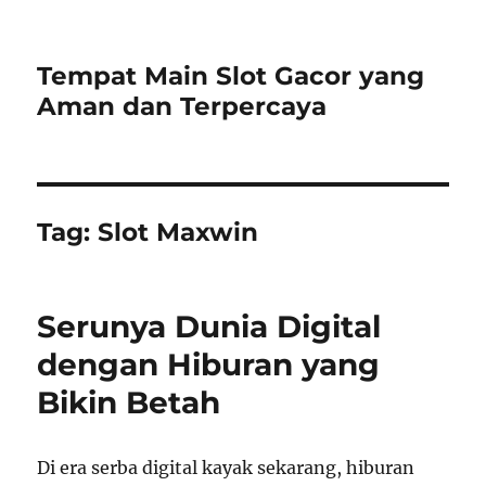
Tempat Main Slot Gacor yang
Aman dan Terpercaya
Tag:
Slot Maxwin
Serunya Dunia Digital
dengan Hiburan yang
Bikin Betah
Di era serba digital kayak sekarang, hiburan