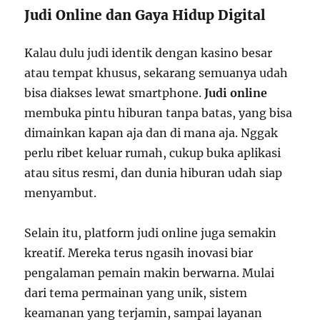
Judi Online dan Gaya Hidup Digital
Kalau dulu judi identik dengan kasino besar
atau tempat khusus, sekarang semuanya udah
bisa diakses lewat smartphone.
Judi online
membuka pintu hiburan tanpa batas, yang bisa
dimainkan kapan aja dan di mana aja. Nggak
perlu ribet keluar rumah, cukup buka aplikasi
atau situs resmi, dan dunia hiburan udah siap
menyambut.
Selain itu, platform judi online juga semakin
kreatif. Mereka terus ngasih inovasi biar
pengalaman pemain makin berwarna. Mulai
dari tema permainan yang unik, sistem
keamanan yang terjamin, sampai layanan