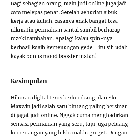
Bagi sebagian orang, main judi online juga jadi
cara melepas penat. Setelah seharian sibuk
kerja atau kuliah, rasanya enak banget bisa
nikmatin permainan santai sambil berharap
rezeki tambahan. Apalagi kalau spin-nya
berhasil kasih kemenangan gede—itu sih udah
kayak bonus mood booster instan!
Kesimpulan
Hiburan digital terus berkembang, dan Slot
Maxwin jadi salah satu bintang paling bersinar
di jagat judi online. Nggak cuma menghadirkan
sensasi permainan yang seru, tapi juga peluang
kemenangan yang bikin makin greget. Dengan